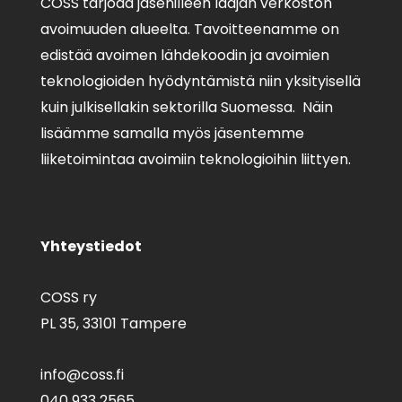
COSS tarjoaa jäsenilleen laajan verkoston
avoimuuden alueelta. Tavoitteenamme on
edistää avoimen lähdekoodin ja avoimien
teknologioiden hyödyntämistä niin yksityisellä
kuin julkisellakin sektorilla Suomessa. Näin
lisäämme samalla myös jäsentemme
liiketoimintaa avoimiin teknologioihin liittyen.
Yhteystiedot
COSS ry
PL 35,
33101 Tampere
info@coss.fi
040 933 2565