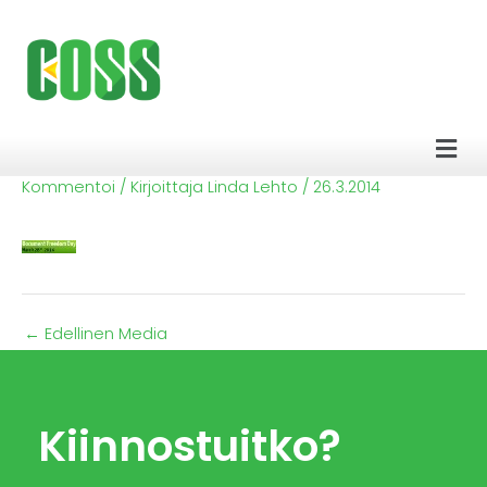
Siirry
sisältöön
Men
Kommentoi
/ Kirjoittaja
Linda Lehto
/
26.3.2014
←
Edellinen Media
Kiinnostuitko?