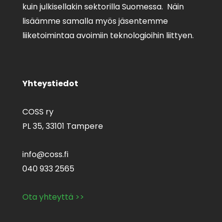
kuin julkisellakin sektorilla Suomessa. Näin
lisäämme samalla myös jäsentemme
liiketoimintaa avoimiin teknologioihin liittyen.
Yhteystiedot
COSS ry
PL 35,
33101 Tampere
info@coss.fi
040 933 2565
Ota yhteyttä >>