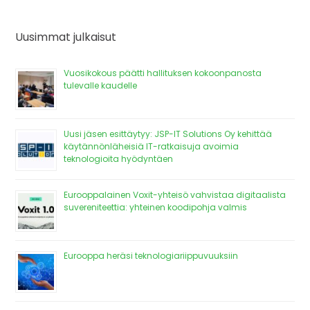
Uusimmat julkaisut
Vuosikokous päätti hallituksen kokoonpanosta
tulevalle kaudelle
Uusi jäsen esittäytyy: JSP-IT Solutions Oy kehittää
käytännönläheisiä IT-ratkaisuja avoimia
teknologioita hyödyntäen
Eurooppalainen Voxit-yhteisö vahvistaa digitaalista
suvereniteettia: yhteinen koodipohja valmis
Eurooppa heräsi teknologiariippuvuuksiin