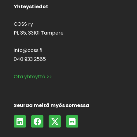
Yhteystiedot
COSS ry
PL 35,
33101 Tampere
info@coss.fi
040 933 2565
Ota yhteyttä >>
Seuraa meitä myös somessa
L
F
X
F
i
a
-
l
n
c
t
i