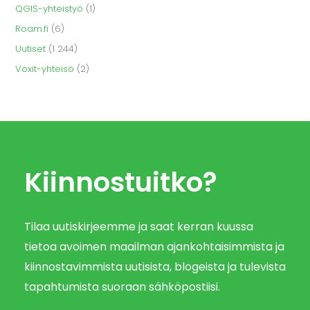
QGIS-yhteistyö
(1)
Roam.fi
(6)
Uutiset
(1 244)
Voxit-yhteisö
(2)
Kiinnostuitko?
Tilaa uutiskirjeemme ja saat kerran kuussa
tietoa avoimen maailman ajankohtaisimmista ja
kiinnostavimmista uutisista, blogeista ja tulevista
tapahtumista suoraan sähköpostiisi.