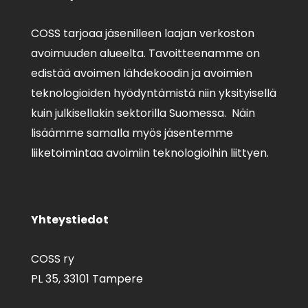
COSS tarjoaa jäsenilleen laajan verkoston
avoimuuden alueelta. Tavoitteenamme on
edistää avoimen lähdekoodin ja avoimien
teknologioiden hyödyntämistä niin yksityisellä
kuin julkisellakin sektorilla Suomessa. Näin
lisäämme samalla myös jäsentemme
liiketoimintaa avoimiin teknologioihin liittyen.
Yhteystiedot
COSS ry
PL 35,
33101 Tampere