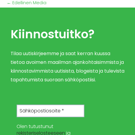
←
Edellinen Media
Kiinnostuitko?
Tilaa uutiskirjeemme ja saat kerran kuussa
tietoa avoimen maailman ajankohtaisimmista ja
kiinnostavimmista uutisista, blogeista ja tulevista
tapahtumista suoraan sähköpostiisi.
Olen tutustunut
rekisteriselosteeseen
ja