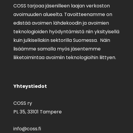
COSS tarjoaa jäsenilleen laajan verkoston
avoimuuden alueelta. Tavoitteenamme on
edistää avoimen lähdekoodin ja avoimien
teknologioiden hyödyntämistä niin yksityisellä
kuin julkisellakin sektorilla Suomessa. Näin
lisäämme samalla myös jäsentemme
liiketoimintaa avoimiin teknologioihin liittyen.
Yhteystiedot
COSS ry
PL 35,
33101 Tampere
info@coss.fi