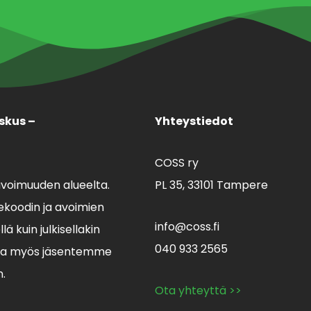
skus –
Yhteystiedot
COSS ry
avoimuuden alueelta.
PL 35,
33101 Tampere
koodin ja avoimien
info@coss.fi
ä kuin julkisellakin
040 933 2565
lla myös jäsentemme
n.
Ota yhteyttä >>