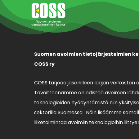
Suomen avoimien tietojärjestelmien ke
COSS ry
COSS tarjoaa jäsenilleen laajan verkoston 
Tavoitteenamme on edistää avoimen lähde
teknologioiden hyödyntämistä niin yksityisell
sektorilla Suomessa. Näin lisäämme sama
liiketoimintaa avoimiin teknologioihin liittye