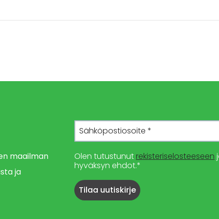
imen maailman
Olen tutustunut
rekisteriselosteeseen
j
hyväksyn ehdot.*
sta ja