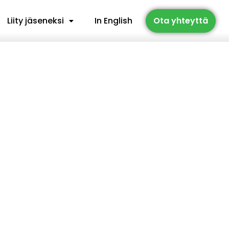
Liity jäseneksi
In English
Ota yhteyttä