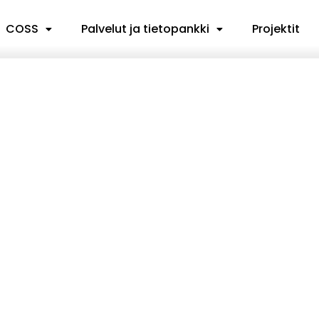
COSS
Palvelut ja tietopankki
Projektit