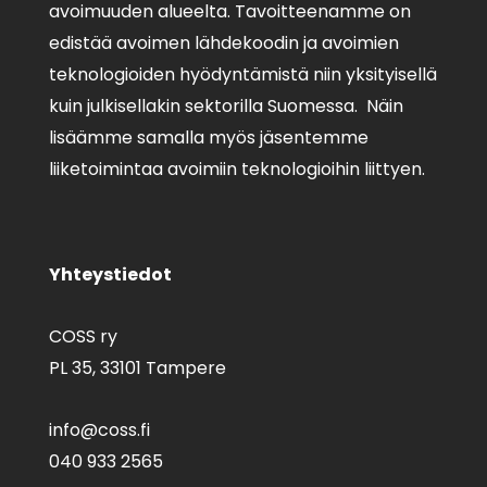
avoimuuden alueelta. Tavoitteenamme on
edistää avoimen lähdekoodin ja avoimien
teknologioiden hyödyntämistä niin yksityisellä
kuin julkisellakin sektorilla Suomessa. Näin
lisäämme samalla myös jäsentemme
liiketoimintaa avoimiin teknologioihin liittyen.
Yhteystiedot
COSS ry
PL 35,
33101 Tampere
info@coss.fi
040 933 2565