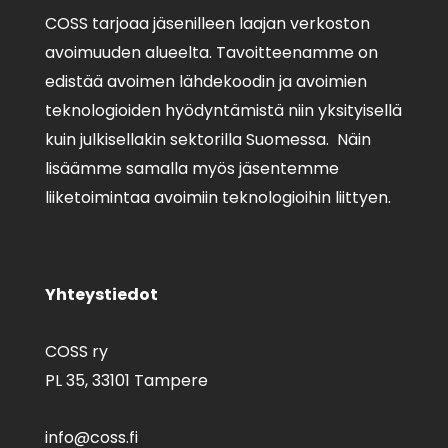
COSS tarjoaa jäsenilleen laajan verkoston
avoimuuden alueelta. Tavoitteenamme on
edistää avoimen lähdekoodin ja avoimien
teknologioiden hyödyntämistä niin yksityisellä
kuin julkisellakin sektorilla Suomessa. Näin
lisäämme samalla myös jäsentemme
liiketoimintaa avoimiin teknologioihin liittyen.
Yhteystiedot
COSS ry
PL 35,
33101 Tampere
info@coss.fi