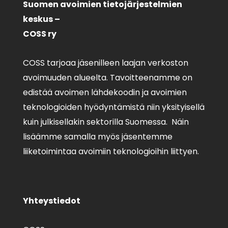
Suomen avoimien tietojärjestelmien
keskus –
COSS ry
COSS tarjoaa jäsenilleen laajan verkoston
avoimuuden alueelta. Tavoitteenamme on
edistää avoimen lähdekoodin ja avoimien
teknologioiden hyödyntämistä niin yksityisellä
kuin julkisellakin sektorilla Suomessa. Näin
lisäämme samalla myös jäsentemme
liiketoimintaa avoimiin teknologioihin liittyen.
Yhteystiedot