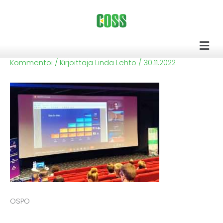
Siirry
sisältöön
Men
Kommentoi
/ Kirjoittaja
Linda Lehto
/
30.11.2022
OSPO