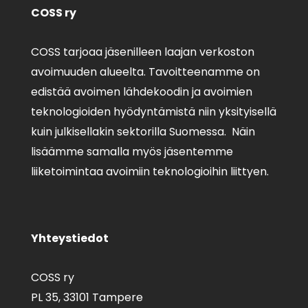
COSS ry
COSS tarjoaa jäsenilleen laajan verkoston
avoimuuden alueelta. Tavoitteenamme on
edistää avoimen lähdekoodin ja avoimien
teknologioiden hyödyntämistä niin yksityisellä
kuin julkisellakin sektorilla Suomessa. Näin
lisäämme samalla myös jäsentemme
liiketoimintaa avoimiin teknologioihin liittyen.
Yhteystiedot
COSS ry
PL 35,
33101 Tampere