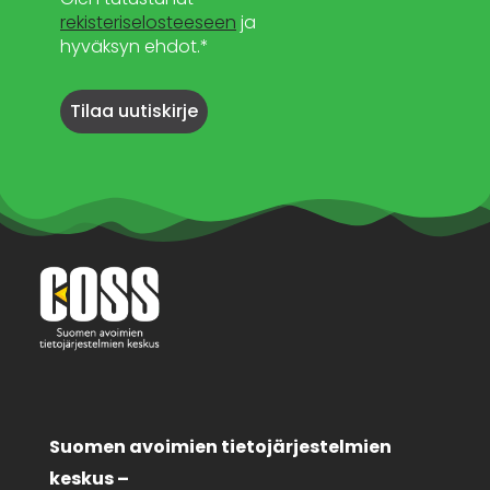
rekisteriselosteeseen
ja
hyväksyn ehdot.*
Suomen avoimien tietojärjestelmien
keskus –