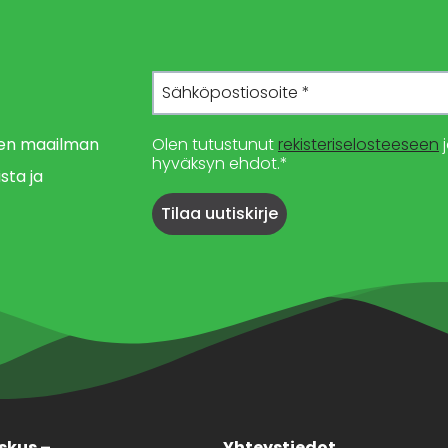
imen maailman
Olen tutustunut
rekisteriselosteeseen
j
hyväksyn ehdot.*
sta ja
skus –
Yhteystiedot