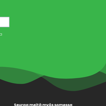
a
Seuraa meitä myös somessa