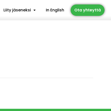
Liity jäseneksi
In English
Ota yhteyttä