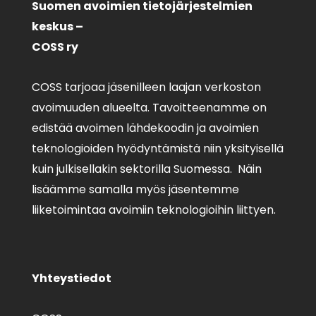
Suomen avoimien tietojärjestelmien
keskus –
COSS ry
COSS tarjoaa jäsenilleen laajan verkoston
avoimuuden alueelta. Tavoitteenamme on
edistää avoimen lähdekoodin ja avoimien
teknologioiden hyödyntämistä niin yksityisellä
kuin julkisellakin sektorilla Suomessa. Näin
lisäämme samalla myös jäsentemme
liiketoimintaa avoimiin teknologioihin liittyen.
Yhteystiedot