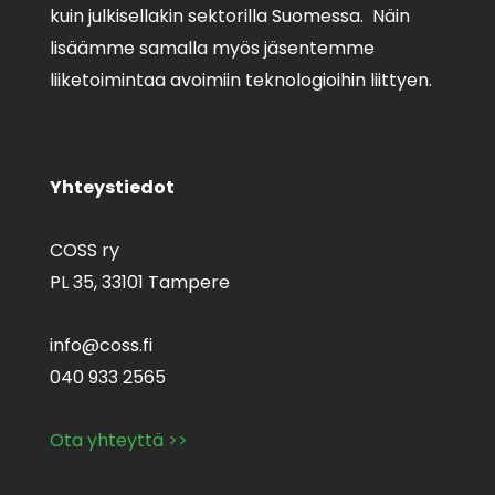
kuin julkisellakin sektorilla Suomessa. Näin
lisäämme samalla myös jäsentemme
liiketoimintaa avoimiin teknologioihin liittyen.
Yhteystiedot
COSS ry
PL 35,
33101 Tampere
info@coss.fi
040 933 2565
Ota yhteyttä >>