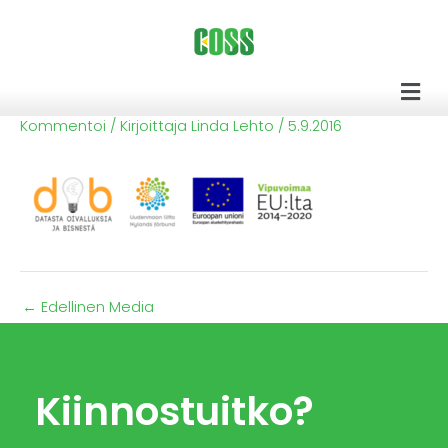
Siirry
sisältöön
Men
Kommentoi
/ Kirjoittaja
Linda Lehto
/
5.9.2016
←
Edellinen Media
Kiinnostuitko?