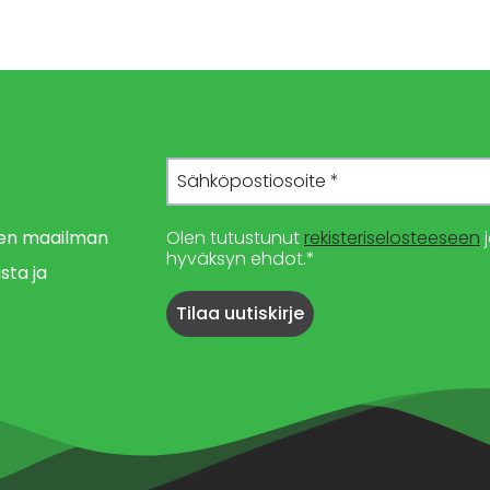
imen maailman
Olen tutustunut
rekisteriselosteeseen
j
hyväksyn ehdot.*
sta ja