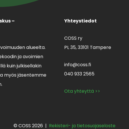
skus –
Yhteystiedot
COSS ry
avoimuuden alueelta.
PL 35,
33101 Tampere
koodin ja avoimien
info@coss.fi
ä kuin julkisellakin
040 933 2565
lla myös jäsentemme
n.
Ota yhteyttä >>
© COSS 2026 |
Rekisteri- ja tietosuojaseloste