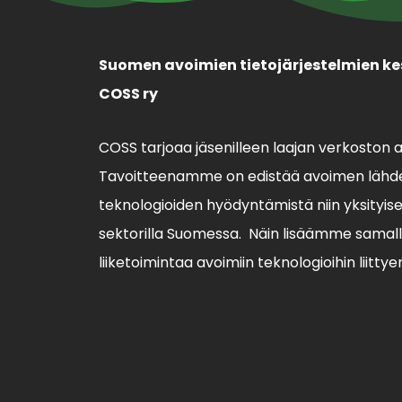
Suomen avoimien tietojärjestelmien ke
COSS ry
COSS tarjoaa jäsenilleen laajan verkoston 
Tavoitteenamme on edistää avoimen lähde
teknologioiden hyödyntämistä niin yksityisell
sektorilla Suomessa. Näin lisäämme sama
liiketoimintaa avoimiin teknologioihin liittye