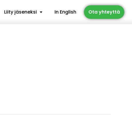
Liity jäseneksi
In English
Ota yhteyttä