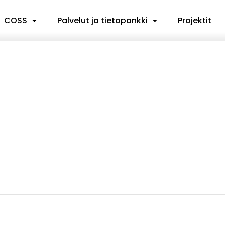
COSS
Palvelut ja tietopankki
Projektit