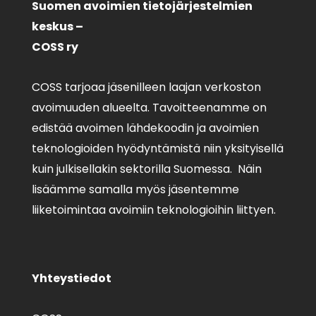
Suomen avoimien tietojärjestelmien
keskus –
COSS ry
COSS tarjoaa jäsenilleen laajan verkoston
avoimuuden alueelta. Tavoitteenamme on
edistää avoimen lähdekoodin ja avoimien
teknologioiden hyödyntämistä niin yksityisellä
kuin julkisellakin sektorilla Suomessa. Näin
lisäämme samalla myös jäsentemme
liiketoimintaa avoimiin teknologioihin liittyen.
Yhteystiedot