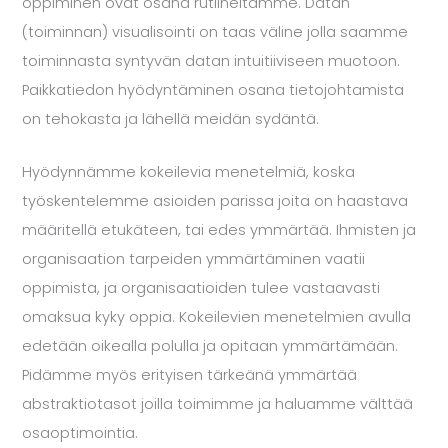
oppiminen ovat osana rutiineitamme. Datan
(toiminnan) visualisointi on taas väline jolla saamme
toiminnasta syntyvän datan intuitiiviseen muotoon.
Paikkatiedon hyödyntäminen osana tietojohtamista
on tehokasta ja lähellä meidän sydäntä.
Hyödynnämme kokeilevia menetelmiä, koska
työskentelemme asioiden parissa joita on haastava
määritellä etukäteen, tai edes ymmärtää. Ihmisten ja
organisaation tarpeiden ymmärtäminen vaatii
oppimista, ja organisaatioiden tulee vastaavasti
omaksua kyky oppia. Kokeilevien menetelmien avulla
edetään oikealla polulla ja opitaan ymmärtämään.
Pidämme myös erityisen tärkeänä ymmärtää
abstraktiotasot joilla toimimme ja haluamme välttää
osaoptimointia.