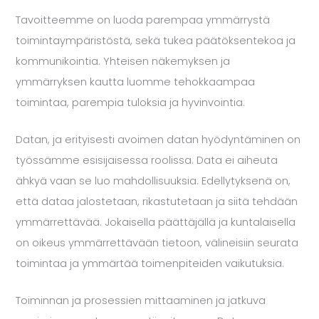
Tavoitteemme on luoda parempaa ymmärrystä
toimintaympäristöstä, sekä tukea päätöksentekoa ja
kommunikointia. Yhteisen näkemyksen ja
ymmärryksen kautta luomme tehokkaampaa
toimintaa, parempia tuloksia ja hyvinvointia.
Datan, ja erityisesti avoimen datan hyödyntäminen on
työssämme esisijaisessa roolissa. Data ei aiheuta
ähkyä vaan se luo mahdollisuuksia. Edellytyksenä on,
että dataa jalostetaan, rikastutetaan ja siitä tehdään
ymmärrettävää. Jokaisella päättäjällä ja kuntalaisella
on oikeus ymmärrettävään tietoon, välineisiin seurata
toimintaa ja ymmärtää toimenpiteiden vaikutuksia.
Toiminnan ja prosessien mittaaminen ja jatkuva