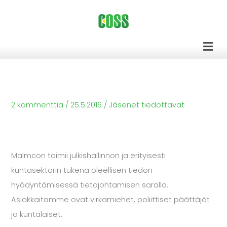
Siirry
sisältöön
Men
2 kommenttia
/
25.5.2016
/
Jäsenet tiedottavat
Malmcon toimii julkishallinnon ja erityisesti
kuntasektorin tukena oleellisen tiedon
hyödyntämisessä tietojohtamisen saralla.
Asiakkaitamme ovat virkamiehet, poliittiset päättäjät
ja kuntalaiset.