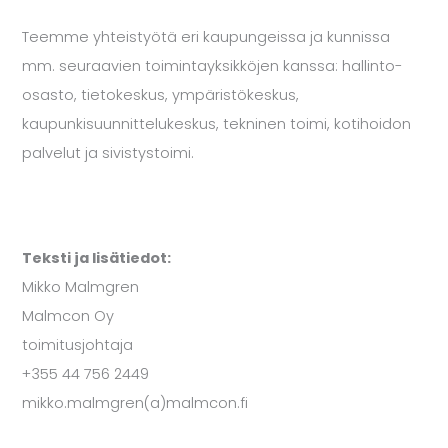
Teemme yhteistyötä eri kaupungeissa ja kunnissa
mm. seuraavien toimintayksikköjen kanssa: hallinto-
osasto, tietokeskus, ympäristökeskus,
kaupunkisuunnittelukeskus, tekninen toimi, kotihoidon
palvelut ja sivistystoimi.
Teksti ja lisätiedot:
Mikko Malmgren
Malmcon Oy
toimitusjohtaja
+355 44 756 2449
mikko.malmgren(a)malmcon.fi