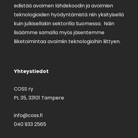
edistää avoimen lähdekoodin ja avoimien
teknologioiden hyödyntämistä niin yksityisellä
kuin julkisellakin sektorilla Suomessa. Näin
lisäämme samalla myös jäsentemme
liiketoimintaa avoimiin teknologioihin liittyen.
Yhteystiedot
COSS ry
PL 35,
33101 Tampere
info@coss.fi
040 933 2565