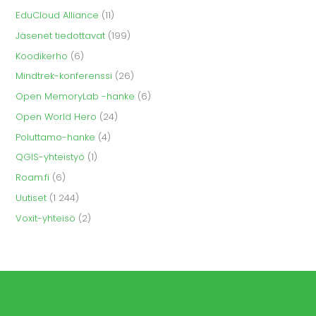
EduCloud Alliance
(11)
Jäsenet tiedottavat
(199)
Koodikerho
(6)
Mindtrek-konferenssi
(26)
Open MemoryLab -hanke
(6)
Open World Hero
(24)
Poluttamo-hanke
(4)
QGIS-yhteistyö
(1)
Roam.fi
(6)
Uutiset
(1 244)
Voxit-yhteisö
(2)