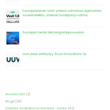
Eurooppalainen Voxit-yhteisö vahvistaa digitaalista
suvereniteettia: yhteinen koodipohja valmis
Eurooppa heräsi teknologiariippuvuuksiin
Uusi jäsen esittäytyy: Ruuvi Innovations Oy
Avoinkoodi.fi
(3)
Blogit
(38)
Datasta oivalluksia ja bisnestä -hanke
(43)