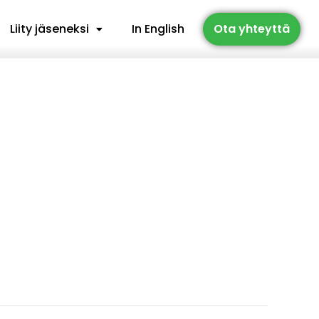
Liity jäseneksi
In English
Ota yhteyttä