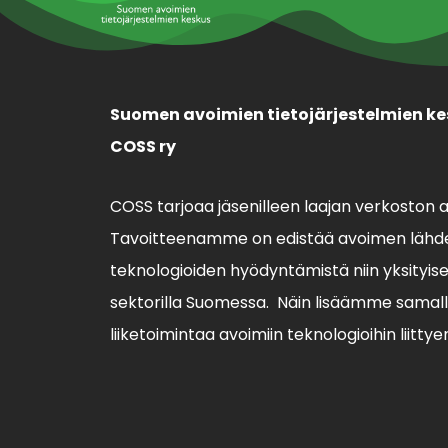
Suomen avoimien tietojärjestelmien ke
COSS ry
COSS tarjoaa jäsenilleen laajan verkoston 
Tavoitteenamme on edistää avoimen lähde
teknologioiden hyödyntämistä niin yksityisell
sektorilla Suomessa. Näin lisäämme sama
liiketoimintaa avoimiin teknologioihin liittye