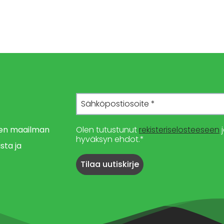
imen maailman
Olen tutustunut
rekisteriselosteeseen
j
hyväksyn ehdot.*
sta ja