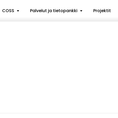
COSS
Palvelut ja tietopankki
Projektit