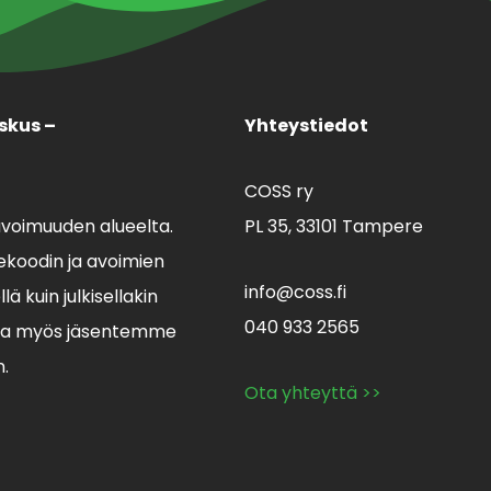
skus –
Yhteystiedot
COSS ry
avoimuuden alueelta.
PL 35,
33101 Tampere
koodin ja avoimien
info@coss.fi
ä kuin julkisellakin
040 933 2565
lla myös jäsentemme
n.
Ota yhteyttä >>