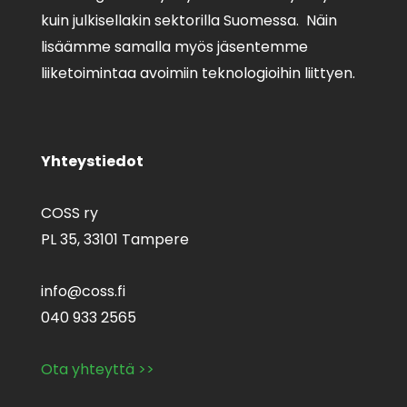
kuin julkisellakin sektorilla Suomessa. Näin
lisäämme samalla myös jäsentemme
liiketoimintaa avoimiin teknologioihin liittyen.
Yhteystiedot
COSS ry
PL 35,
33101 Tampere
info@coss.fi
040 933 2565
Ota yhteyttä >>