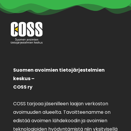
Suomen avoimien tietojärjestelmien
keskus –
COSS ry
COSS tarjoaa jäsenilleen laajan verkoston
avoimuuden alueelta. Tavoitteenamme on
edistää avoimen lähdekoodin ja avoimien
teknologioiden hyödyntämistä niin yksityisellä