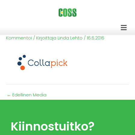
Siirry
sisältöön
Men
Kommentoi
/ Kirjoittaja
Linda Lehto
/
16.6.2016
←
Edellinen Media
Kiinnostuitko?