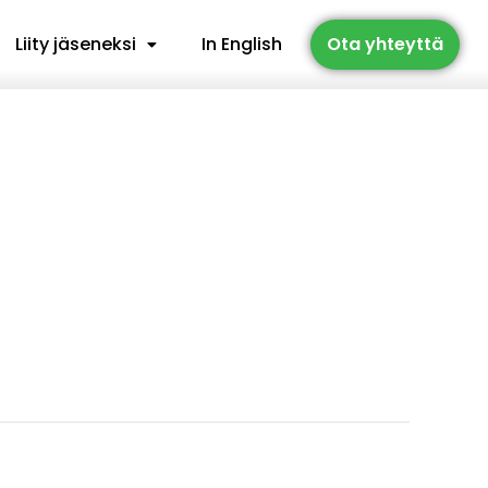
Liity jäseneksi
In English
Ota yhteyttä