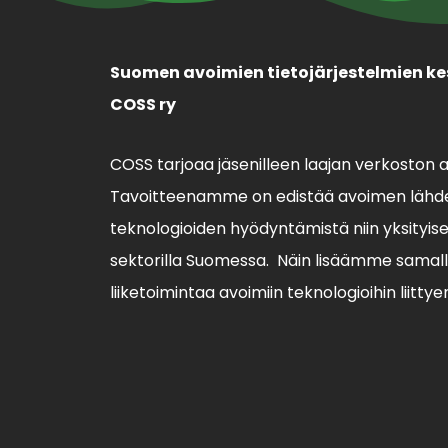
Suomen avoimien tietojärjestelmien ke
COSS ry
COSS tarjoaa jäsenilleen laajan verkoston 
Tavoitteenamme on edistää avoimen lähde
teknologioiden hyödyntämistä niin yksityisell
sektorilla Suomessa. Näin lisäämme sama
liiketoimintaa avoimiin teknologioihin liittye