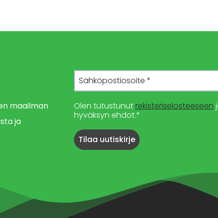
imen maailman
Olen tutustunut
rekisteriselosteeseen
j
hyväksyn ehdot.*
sta ja