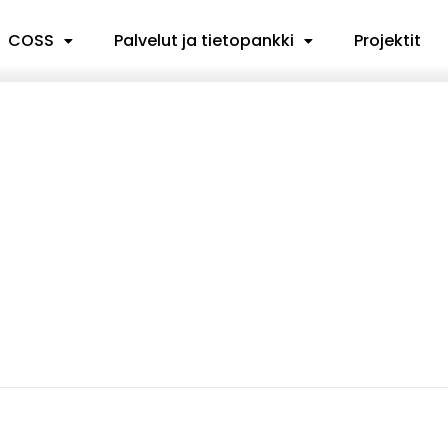
COSS
Palvelut ja tietopankki
Projektit