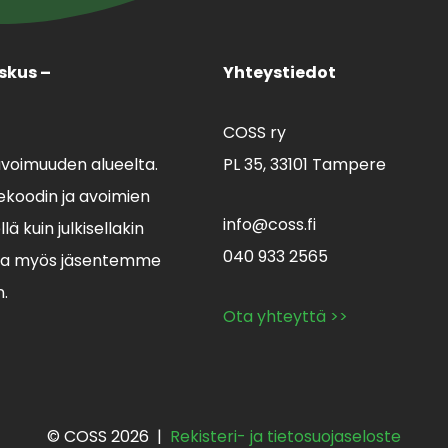
skus –
Yhteystiedot
COSS ry
avoimuuden alueelta.
PL 35,
33101 Tampere
koodin ja avoimien
info@coss.fi
ä kuin julkisellakin
040 933 2565
lla myös jäsentemme
n.
Ota yhteyttä >>
© COSS 2026 |
Rekisteri- ja tietosuojaseloste