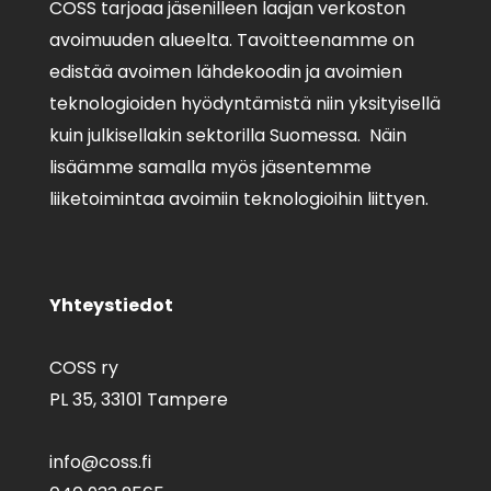
COSS tarjoaa jäsenilleen laajan verkoston
avoimuuden alueelta. Tavoitteenamme on
edistää avoimen lähdekoodin ja avoimien
teknologioiden hyödyntämistä niin yksityisellä
kuin julkisellakin sektorilla Suomessa. Näin
lisäämme samalla myös jäsentemme
liiketoimintaa avoimiin teknologioihin liittyen.
Yhteystiedot
COSS ry
PL 35,
33101 Tampere
info@coss.fi