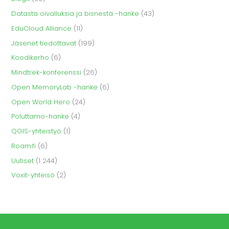
Datasta oivalluksia ja bisnestä -hanke
(43)
EduCloud Alliance
(11)
Jäsenet tiedottavat
(199)
Koodikerho
(6)
Mindtrek-konferenssi
(26)
Open MemoryLab -hanke
(6)
Open World Hero
(24)
Poluttamo-hanke
(4)
QGIS-yhteistyö
(1)
Roam.fi
(6)
Uutiset
(1 244)
Voxit-yhteisö
(2)