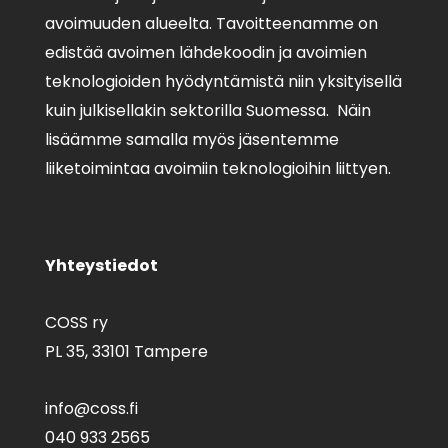
avoimuuden alueelta. Tavoitteenamme on
edistää avoimen lähdekoodin ja avoimien
teknologioiden hyödyntämistä niin yksityisellä
kuin julkisellakin sektorilla Suomessa. Näin
lisäämme samalla myös jäsentemme
liiketoimintaa avoimiin teknologioihin liittyen.
Yhteystiedot
COSS ry
PL 35,
33101 Tampere
info@coss.fi
040 933 2565