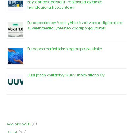
käytännönläheisiä IT-ratkaisuja avoimia
teknologioita hyödyntäen
Eurooppalainen Voxit-yhteisö vahvistaa digitaalista
suvereniteettia: yhteinen koodipohja valmis
Eurooppa heräsi teknologiariippuvuuksiin
Uusi jäsen esittäytyy: Ruuvi Innovations Oy
Avoinkoodi.fi
(3)
Blogit
(38)