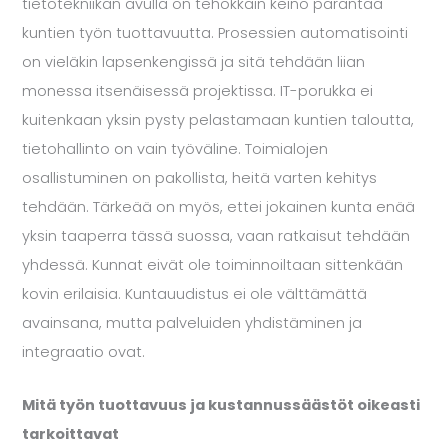
tietotekniikan avulla on tehokkain keino parantaa
kuntien työn tuottavuutta. Prosessien automatisointi
on vieläkin lapsenkengissä ja sitä tehdään liian
monessa itsenäisessä projektissa. IT-porukka ei
kuitenkaan yksin pysty pelastamaan kuntien taloutta,
tietohallinto on vain työväline. Toimialojen
osallistuminen on pakollista, heitä varten kehitys
tehdään. Tärkeää on myös, ettei jokainen kunta enää
yksin taaperra tässä suossa, vaan ratkaisut tehdään
yhdessä. Kunnat eivät ole toiminnoiltaan sittenkään
kovin erilaisia. Kuntauudistus ei ole välttämättä
avainsana, mutta palveluiden yhdistäminen ja
integraatio ovat.
Mitä työn tuottavuus ja kustannussäästöt oikeasti
tarkoittavat