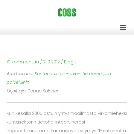
Siirry
sisältöön
Men
10 kommenttia
/
21.9.2012
/
Blogit
Artikkelisarja:
Kuntauudistus – avoin tie parempiin
palveluihin
Kirjoittaja: Teppo Sulonen
Kun kesällä 2005 astuin yritysmaailmasta virkamieheksi
kuntasektorin tietohallintoon, heräsi
nopeasti muutama karmaiseva kysymys IT-rintamalta.