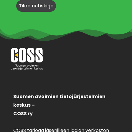
Suomen avoimien tietojärjestelmien
keskus –
COSS ry
COSS tarjoaa jäsenilleen laajan verkoston