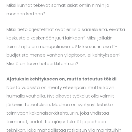
Miksi kunnat tekevät samat asiat omiin nimiin ja
moneen kertaan?
Miksi tietojärjestelmät ovat erillisiä saarekkeita, eivätkä
keskustele keskenään juuri lainkaan? Miksi joillakin
toimittajilla on monopoliasema? Miksi suurin osa IT-
budjetista menee vanhan ylläpitoon, ei kehitykseen?
Missä on terve tietoarkkitehtuuri?
Ajatuksia kehitykseen on, mutta toteutus tökkii
Noista vuosista on menty eteenpäin, muttei kovin
huimalla vauhdilla. Nyt alkavat työkalut olla valmiit
järkeviin toteutuksiin. Maahan on syntynyt kehikko
toimivaan kokonaisarkkitehtuuriin, joka yhdistää
toiminnot, tiedot, tietojärjestelmät ja parhaan
tekniikan, joka mahdollistaa ratkaisun yllä mainittuihin