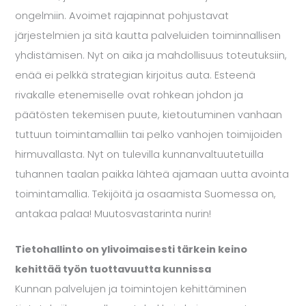
ongelmiin. Avoimet rajapin
nat pohjustavat
järjestelmien ja sitä kautta palveluiden toiminnallisen
yhdistämisen. Nyt on aika ja mahdollisuus toteutuksiin,
enää ei pelkkä strategian kirjoitus auta. Esteenä
rivakalle etenemiselle ovat rohkean johdon ja
päätösten tekemisen puute, kietoutuminen vanhaan
tuttuun toimintamalliin tai pelko vanhojen toimijoiden
hirmuvallasta. Nyt on tulevilla kunnanvaltuutetuilla
tuhannen taalan paikka lähteä ajamaan uutta avointa
toimintamallia. Tekijöitä ja osaamista Suomessa on,
antakaa palaa! Muutosvastarinta nurin!
Tietohallinto on ylivoimaisesti tärkein keino
kehittää työn tuottavuutta kunnissa
Kunnan palvelujen ja toimintojen kehittäminen