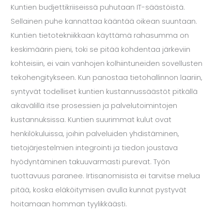
Kuntien budjettikriiseissä puhutaan IT-säästöistä.
Sellainen puhe kannattaa kääntää oikean suuntaan.
Kuntien tietotekniikkaan käyttämä rahasumma on
keskimäärin pieni, toki se pitää kohdentaa järkeviin
kohteisiin, ei vain vanhojen kolhiintuneiden sovellusten
tekohengitykseen. Kun panostaa tietohallinnon laariin,
syntyvät todelliset kuntien kustannussäästöt pitkällä
aikavälillä itse prosessien ja palvelutoimintojen
kustannuksissa. Kuntien suurimmat kulut ovat
henkilökuluissa, joihin palveluiden yhdistäminen,
tietojärjestelmien integrointi ja tiedon joustava
hyödyntäminen takuuvarmasti purevat. Työn
tuottavuus paranee. Irtisanomisista ei tarvitse melua
pitää, koska eläköitymisen avulla kunnat pystyvät
hoitamaan homman tyylikkäästi.