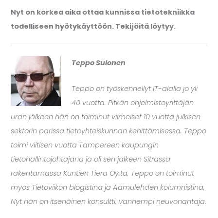
Nyt on korkea aika ottaa kunnissa tietotekniikka
todelliseen hyötykäyttöön. Tekijöitä löytyy.
Teppo Sulonen
Teppo on työskennellyt IT-alalla jo yli
40 vuotta. Pitkän ohjelmistoyrittäjän
uran jälkeen hän on toiminut viimeiset 10 vuotta julkisen
sektorin parissa tietoyhteiskunnan kehittämisessa. Teppo
toimi viitisen vuotta Tampereen kaupungin
tietohallintojohtajana ja oli sen jälkeen Sitrassa
rakentamassa Kuntien Tiera Oy:tä. Teppo on toiminut
myös Tietoviikon blogistina ja Aamulehden kolumnistina,
Nyt hän on itsenäinen konsultti, vanhempi neuvonantaja.