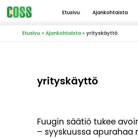
Siirry
Etusivu
Ajankohtaista
sisältöön
Etusivu
Ajankohtaista
yrityskäyttö
yrityskäyttö
Fuugin säätiö tukee avo
Fuugin
– syyskuussa apurahaa m
säätiö