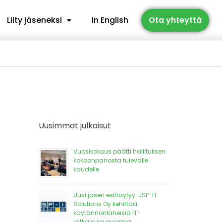
Liity jäseneksi
In English
Ota yhteyttä
Uusimmat julkaisut
Vuosikokous päätti hallituksen
kokoonpanosta tulevalle
kaudelle
Uusi jäsen esittäytyy: JSP-IT
Solutions Oy kehittää
käytännönläheisiä IT-
ratkaisuja avoimia