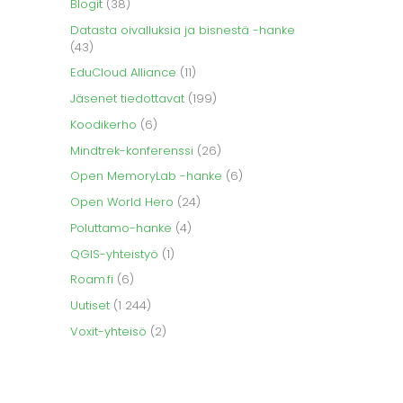
Blogit
(38)
Datasta oivalluksia ja bisnestä -hanke
(43)
EduCloud Alliance
(11)
Jäsenet tiedottavat
(199)
Koodikerho
(6)
Mindtrek-konferenssi
(26)
Open MemoryLab -hanke
(6)
Open World Hero
(24)
Poluttamo-hanke
(4)
QGIS-yhteistyö
(1)
Roam.fi
(6)
Uutiset
(1 244)
Voxit-yhteisö
(2)