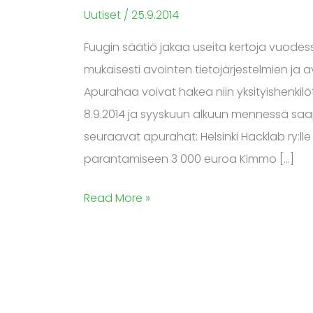
tukee
Uutiset
/
25.9.2014
avoimen
Fuugin säätiö jakaa useita kertoja vuodes
teknologian
mukaisesti avointen tietojärjestelmien ja 
edistämisessä
Apurahaa voivat hakea niin yksityishenkilöt,
–
8.9.2014 ja syyskuun alkuun mennessä sa
syyskuussa
seuraavat apurahat: Helsinki Hacklab ry:ll
apurahaa
parantamiseen 3 000 euroa Kimmo […]
myönnettiin
kolmelle
Read More »
kohteelle