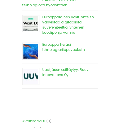
teknologioita hyödyntäen
Eurooppalainen Voxit-yhteisö
vahvistaa digitaalista
suvereniteettia: yhteinen
koodipohja valmis
Eurooppa heräsi
teknologiariippuvuuksiin
Uusi jäsen esittäytyy: Ruuvi
Innovations Oy
Avoinkoodi.fi
(3)