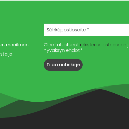
imen maailman
Olen tutustunut
rekisteriselosteeseen
j
hyväksyn ehdot.*
sta ja