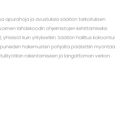
sa apurahoja ja avustuksia säätiön tarkoituksen
avoimen lähdekoodin ohjelmistojen kehittämiseksi.
 yhteisöt kuin yrityksetkin. Säätiön hallitus kokoontui
apuneiden hakemusten pohjalta päätettiin myöntää
e tulityötilan rakentamiseen ja langattoman verkon