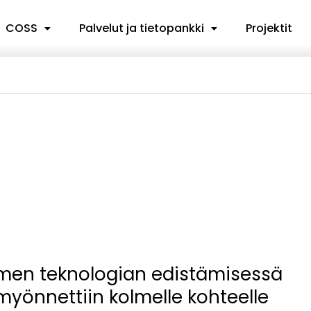
COSS
Palvelut ja tietopankki
Projektit
imen teknologian edistämisessä
yönnettiin kolmelle kohteelle