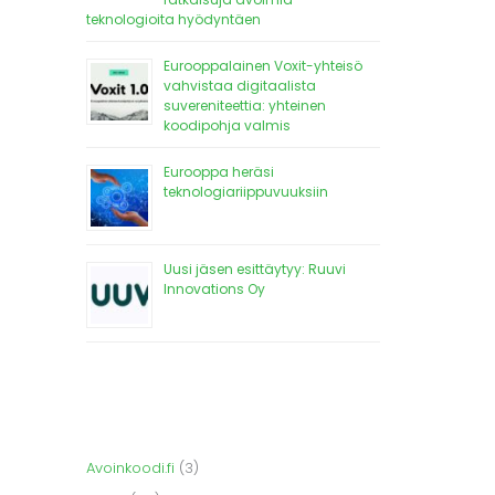
teknologioita hyödyntäen
Eurooppalainen Voxit-yhteisö
vahvistaa digitaalista
suvereniteettia: yhteinen
koodipohja valmis
Eurooppa heräsi
teknologiariippuvuuksiin
Uusi jäsen esittäytyy: Ruuvi
Innovations Oy
Avoinkoodi.fi
(3)