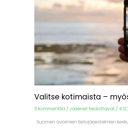
–
myös
verkkopalveluissa
Valitse kotimaista – myö
5 kommenttia
/
Jäsenet tiedottavat
/
4.12
Suomen avoimien tietojärjestelmien kesku