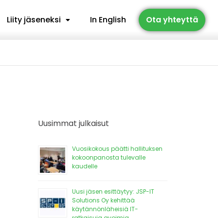
Liity jäseneksi
In English
Ota yhteyttä
Uusimmat julkaisut
Vuosikokous päätti hallituksen
kokoonpanosta tulevalle
kaudelle
Uusi jäsen esittäytyy: JSP-IT
Solutions Oy kehittää
käytännönläheisiä IT-
ratkaisuja avoimia