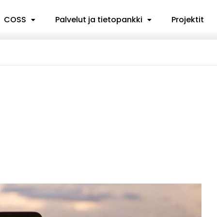
COSS
Palvelut ja tietopankki
Projektit