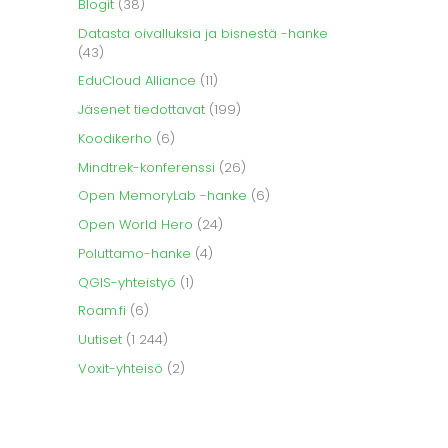
Blogit
(38)
Datasta oivalluksia ja bisnestä -hanke
(43)
EduCloud Alliance
(11)
Jäsenet tiedottavat
(199)
Koodikerho
(6)
Mindtrek-konferenssi
(26)
Open MemoryLab -hanke
(6)
Open World Hero
(24)
Poluttamo-hanke
(4)
QGIS-yhteistyö
(1)
Roam.fi
(6)
Uutiset
(1 244)
Voxit-yhteisö
(2)