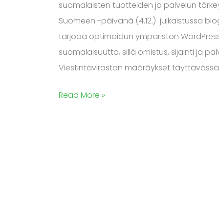
suomalaisten tuotteiden ja palvelun tärke
Suomeen -päivänä (4.12.) julkaistussa blog
tarjoaa optimoidun ympäristön WordPress-
suomalaisuutta, sillä omistus, sijainti ja
Viestintäviraston määräykset täyttävässä 
Read More »