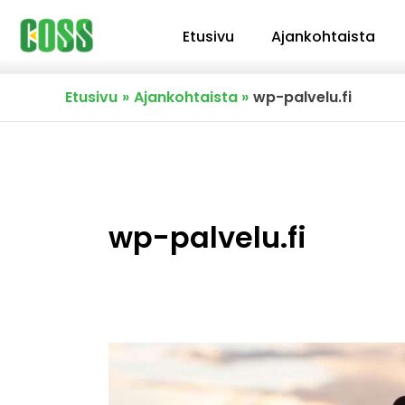
Siirry
Etusivu
Ajankohtaista
sisältöön
Etusivu
Ajankohtaista
wp-palvelu.fi
wp-palvelu.fi
Valitse
kotimaista