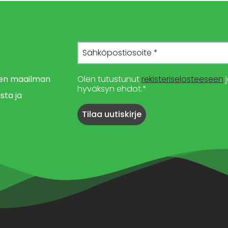
imen maailman
Olen tutustunut
rekisteriselosteeseen
j
hyväksyn ehdot.*
sta ja