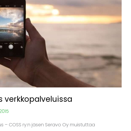
s verkkopalveluissa
.2015
s – COSS ry:n jäsen Seravo Oy muistuttaa