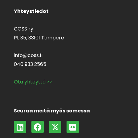
Yhteystiedot
COSS ry
PL 35,
33101 Tampere
info@coss.fi
040 933 2565
Ota yhteyttä >>
Seuraa meitä myös somessa
L
F
X
F
i
a
-
l