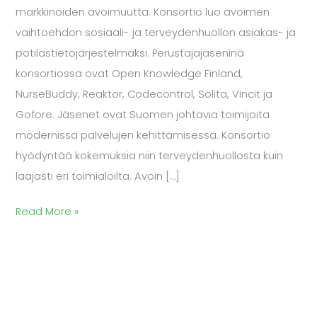
markkinoiden avoimuutta. Konsortio luo avoimen
vaihtoehdon sosiaali- ja terveydenhuollon asiakas- ja
potilastietojärjestelmäksi. Perustajajäseninä
konsortiossa ovat Open Knowledge Finland,
NurseBuddy, Reaktor, Codecontrol, Solita, Vincit ja
Gofore. Jäsenet ovat Suomen johtavia toimijoita
modernissa palvelujen kehittämisessä. Konsortio
hyödyntää kokemuksia niin terveydenhuollosta kuin
laajasti eri toimialoilta. Avoin […]
Read More »