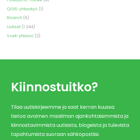
QGIS-yhteistyö
(1)
Roam.fi
(6)
Uutiset
(1 244)
Voxit-yhteisö
(2)
Kiinnostuitko?
Tilaa uutiskirjeemme ja saat kerran kuussa
tietoa avoimen maailman ajankohtaisimmista ja
kiinnostavimmista uutisista, blogeista ja tulevista
tapahtumista suoraan sähköpostiisi.