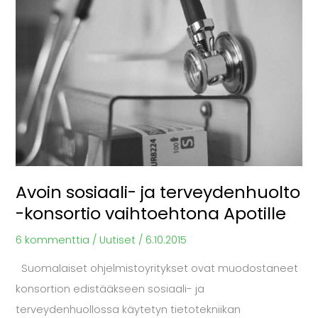
sosiaali-
ja
terveydenhuolto
-
konsortio
vaihtoehtona
Apotille
Avoin sosiaali- ja terveydenhuolto
-konsortio vaihtoehtona Apotille
6 kommenttia
/
Uutiset
/
6.10.2015
Suomalaiset ohjelmistoyritykset ovat muodostaneet
konsortion edistääkseen sosiaali- ja
terveydenhuollossa käytetyn tietotekniikan