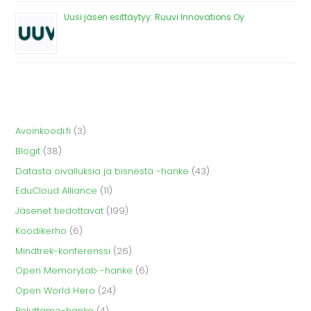
Uusi jäsen esittäytyy: Ruuvi Innovations Oy
Avoinkoodi.fi
(3)
Blogit
(38)
Datasta oivalluksia ja bisnestä -hanke
(43)
EduCloud Alliance
(11)
Jäsenet tiedottavat
(199)
Koodikerho
(6)
Mindtrek-konferenssi
(26)
Open MemoryLab -hanke
(6)
Open World Hero
(24)
Poluttamo-hanke
(4)