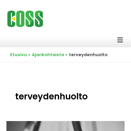
Siirry
sisältöön
Men
Etusivu
Ajankohtaista
terveydenhuolto
terveydenhuolto
Avoin