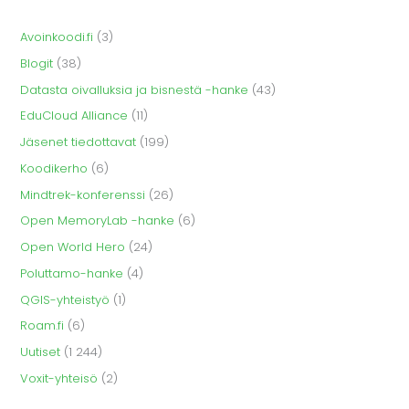
Avoinkoodi.fi
(3)
Blogit
(38)
Datasta oivalluksia ja bisnestä -hanke
(43)
EduCloud Alliance
(11)
Jäsenet tiedottavat
(199)
Koodikerho
(6)
Mindtrek-konferenssi
(26)
Open MemoryLab -hanke
(6)
Open World Hero
(24)
Poluttamo-hanke
(4)
QGIS-yhteistyö
(1)
Roam.fi
(6)
Uutiset
(1 244)
Voxit-yhteisö
(2)