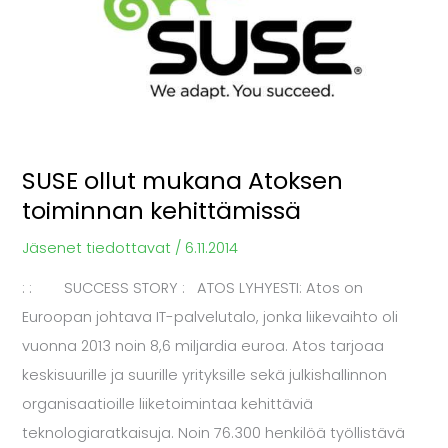
Atoksen
toiminnan
kehittämissä
SUSE ollut mukana Atoksen
toiminnan kehittämissä
Jäsenet tiedottavat
/
6.11.2014
: : SUCCESS STORY : ATOS LYHYESTI: Atos on
Euroopan johtava IT-palvelutalo, jonka liikevaihto oli
vuonna 2013 noin 8,6 miljardia euroa. Atos tarjoaa
keskisuurille ja suurille yrityksille sekä julkishallinnon
organisaatioille liiketoimintaa kehittäviä
teknologiaratkaisuja. Noin 76.300 henkilöä työllistävä