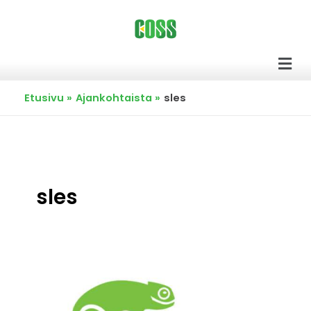
Siirry
sisältöön
Men
Etusivu
Ajankohtaista
sles
sles
SUSE
ollut
mukana