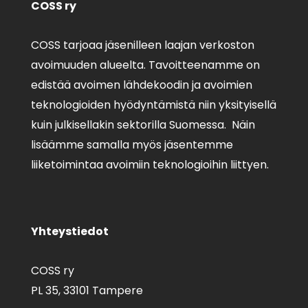
COSS ry
COSS tarjoaa jäsenilleen laajan verkoston
avoimuuden alueelta. Tavoitteenamme on
edistää avoimen lähdekoodin ja avoimien
teknologioiden hyödyntämistä niin yksityisellä
kuin julkisellakin sektorilla Suomessa. Näin
lisäämme samalla myös jäsentemme
liiketoimintaa avoimiin teknologioihin liittyen.
Yhteystiedot
COSS ry
PL 35,
33101 Tampere