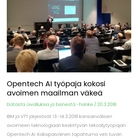
kokosi
avoimen
maailman
väkeä
Opentech AI työpaja kokosi
avoimen maailman väkeä
Datasta oivalluksia ja bisnestä -hanke
/
20.3.2018
IBM ja VTT järjestivät 13.-14.3.2018 kansainvälisen
avoimeen teknologiaan keskittyvän tekoälytyöpajan
Opentech AI. Kaksipäiväinen tapahtuma veti tuvan