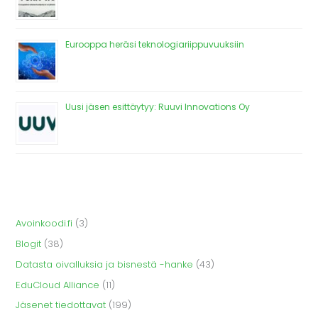
Eurooppa heräsi teknologiariippuvuuksiin
Uusi jäsen esittäytyy: Ruuvi Innovations Oy
Avoinkoodi.fi
(3)
Blogit
(38)
Datasta oivalluksia ja bisnestä -hanke
(43)
EduCloud Alliance
(11)
Jäsenet tiedottavat
(199)