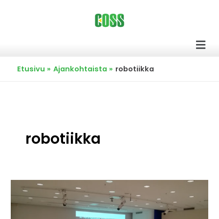
Siirry
sisältöön
Men
Etusivu
Ajankohtaista
robotiikka
robotiikka
Opentech
AI
työpaja