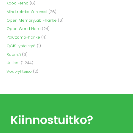
Koodikerho
(6)
Mindtrek-konferenssi
(26)
Open MemoryLab -hanke
(6)
Open World Hero
(24)
Poluttamo-hanke
(4)
QGIS-yhteistyö
(1)
Roam.fi
(6)
Uutiset
(1 244)
Voxit-yhteisö
(2)
Kiinnostuitko?