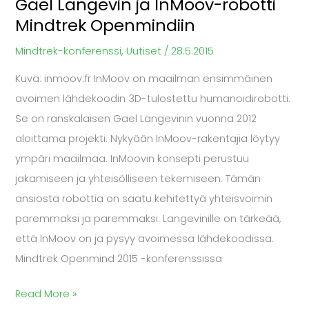
Gael Langevin ja InMoov-robotti
Mindtrek
Mindtrek Openmindiin
Openmindiin
Mindtrek-konferenssi
,
Uutiset
/
28.5.2015
Kuva: inmoov.fr InMoov on maailman ensimmäinen
avoimen lähdekoodin 3D-tulostettu humanoidirobotti.
Se on ranskalaisen Gael Langevinin vuonna 2012
aloittama projekti. Nykyään InMoov-rakentajia löytyy
ympäri maailmaa. InMoovin konsepti perustuu
jakamiseen ja yhteisölliseen tekemiseen. Tämän
ansiosta robottia on saatu kehitettyä yhteisvoimin
paremmaksi ja paremmaksi. Langevinille on tärkeää,
että InMoov on ja pysyy avoimessa lähdekoodissa.
Mindtrek Openmind 2015 -konferenssissa
Read More »