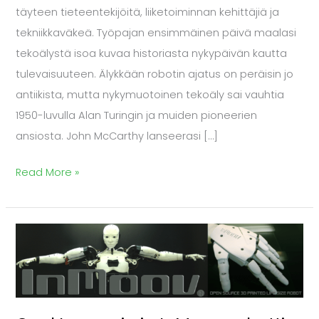
täyteen tieteentekijöitä, liiketoiminnan kehittäjiä ja
tekniikkaväkeä. Työpajan ensimmäinen päivä maalasi
tekoälystä isoa kuvaa historiasta nykypäivän kautta
tulevaisuuteen. Älykkään robotin ajatus on peräisin jo
antiikista, mutta nykymuotoinen tekoäly sai vauhtia
1950-luvulla Alan Turingin ja muiden pioneerien
ansiosta. John McCarthy lanseerasi […]
Read More »
Gael
Langevin
ja
InMoov-
robotti