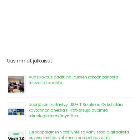
Uusimmat julkaisut
Vuosikokous päätti hallituksen kokoonpanosta
tulevalle kaudelle
Uusi jäsen esittäytyy: JSP-IT Solutions Oy kehittää
käytännönläheisiä IT-ratkaisuja avoimia
teknologioita hyödyntäen
Eurooppalainen Voxit-yhteisö vahvistaa digitaalista
suvereniteettia: yhteinen koodipohja valmis