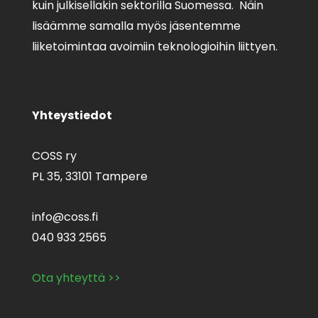
kuin julkisellakin sektorilla Suomessa. Näin
lisäämme samalla myös jäsentemme
liiketoimintaa avoimiin teknologioihin liittyen.
Yhteystiedot
COSS ry
PL 35,
33101 Tampere
info@coss.fi
040 933 2565
Ota yhteyttä >>