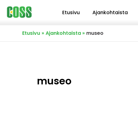
Siirry
Etusivu
Ajankohtaista
sisältöön
Etusivu
Ajankohtaista
museo
museo
Finna
kokoaa