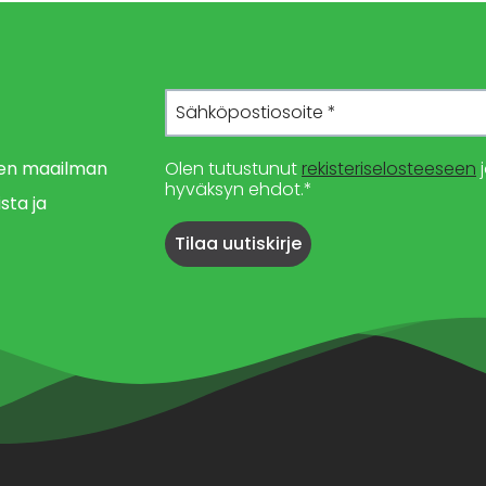
imen maailman
Olen tutustunut
rekisteriselosteeseen
j
hyväksyn ehdot.*
sta ja