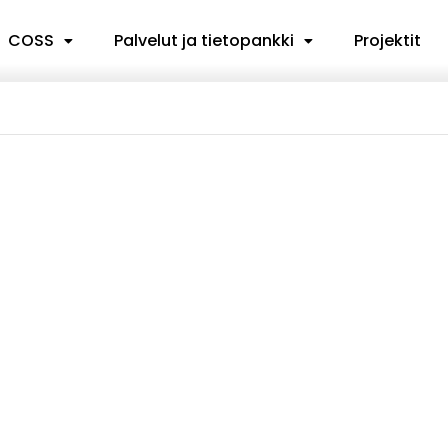
COSS
Palvelut ja tietopankki
Projektit