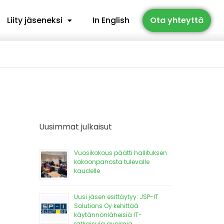
Liity jäseneksi
In English
Ota yhteyttä
Uusimmat julkaisut
Vuosikokous päätti hallituksen
kokoonpanosta tulevalle
kaudelle
Uusi jäsen esittäytyy: JSP-IT
Solutions Oy kehittää
käytännönläheisiä IT-
ratkaisuja avoimia