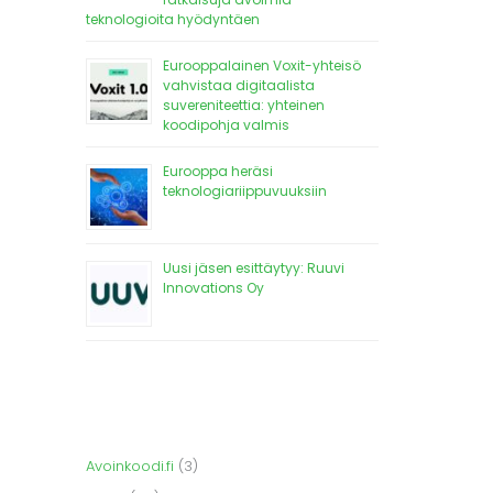
teknologioita hyödyntäen
Eurooppalainen Voxit-yhteisö
vahvistaa digitaalista
suvereniteettia: yhteinen
koodipohja valmis
Eurooppa heräsi
teknologiariippuvuuksiin
Uusi jäsen esittäytyy: Ruuvi
Innovations Oy
Avoinkoodi.fi
(3)