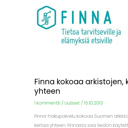
arkistojen,
kirjastojen
ja
museoiden
aarteet
yhteen
Finna kokoaa arkistojen, 
yhteen
1 kommentti
/
Uutiset
/
15.10.2013
Finna-hakupalvelu kokoaa Suomen arkistoj
kertaa yhteen. Finnasta saa tiedon käytett