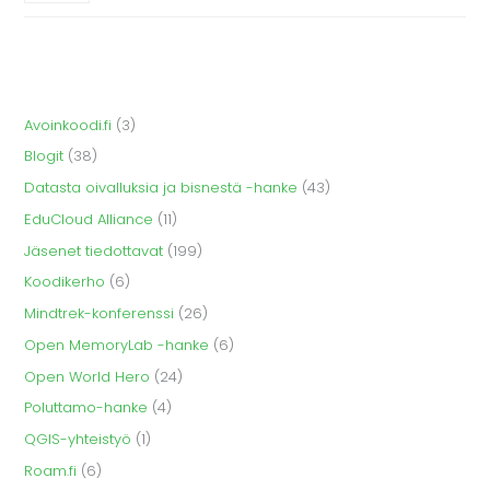
Avoinkoodi.fi
(3)
Blogit
(38)
Datasta oivalluksia ja bisnestä -hanke
(43)
EduCloud Alliance
(11)
Jäsenet tiedottavat
(199)
Koodikerho
(6)
Mindtrek-konferenssi
(26)
Open MemoryLab -hanke
(6)
Open World Hero
(24)
Poluttamo-hanke
(4)
QGIS-yhteistyö
(1)
Roam.fi
(6)