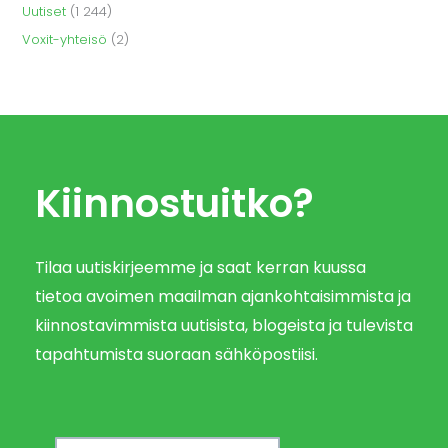
Uutiset
(1 244)
Voxit-yhteisö
(2)
Kiinnostuitko?
Tilaa uutiskirjeemme ja saat kerran kuussa
tietoa avoimen maailman ajankohtaisimmista ja
kiinnostavimmista uutisista, blogeista ja tulevista
tapahtumista suoraan sähköpostiisi.