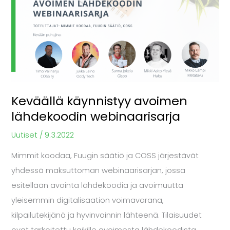
käynnistyy
avoimen
lähdekoodin
webinaarisarja
Keväällä käynnistyy avoimen
lähdekoodin webinaarisarja
Uutiset
/
9.3.2022
Mimmit koodaa, Fuugin säätiö ja COSS järjestävät
yhdessä maksuttoman webinaarisarjan, jossa
esitellään avointa lähdekoodia ja avoimuutta
yleisemmin digitalisaation voimavarana,
kilpailutekijänä ja hyvinvoinnin lähteenä. Tilaisuudet
ovat tarkoitettu kaikille avoimesta lähdekoodista