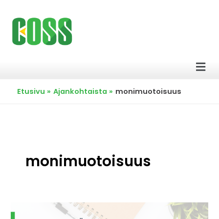
Siirry
sisältöön
Men
Etusivu
Ajankohtaista
monimuotoisuus
monimuotoisuus
Keväällä