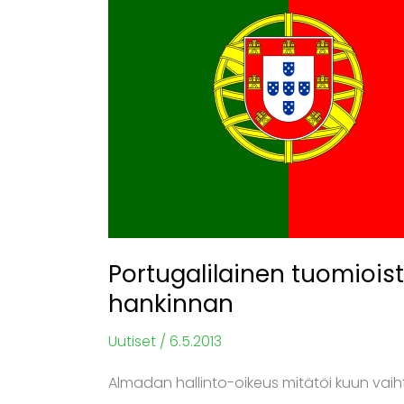
esti
laittoman
Microsoft-
hankinnan
Portugalilainen tuomioist
hankinnan
Uutiset
/
6.5.2013
Almadan hallinto-oikeus mitätöi kuun va