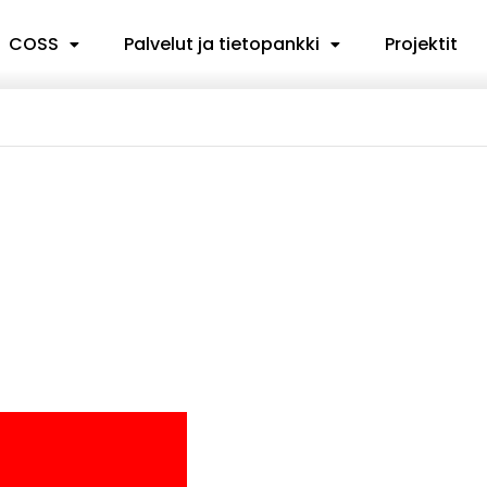
COSS
Palvelut ja tietopankki
Projektit