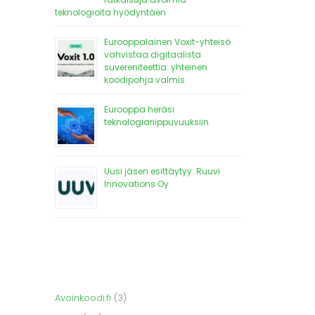
teknologioita hyödyntäen
Eurooppalainen Voxit-yhteisö
vahvistaa digitaalista
suvereniteettia: yhteinen
koodipohja valmis
Eurooppa heräsi
teknologiariippuvuuksiin
Uusi jäsen esittäytyy: Ruuvi
Innovations Oy
Avoinkoodi.fi
(3)