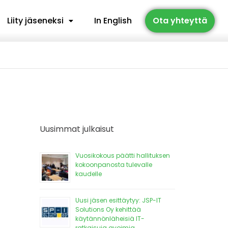
Liity jäseneksi
In English
Ota yhteyttä
Uusimmat julkaisut
Vuosikokous päätti hallituksen
kokoonpanosta tulevalle
kaudelle
Uusi jäsen esittäytyy: JSP-IT
Solutions Oy kehittää
käytännönläheisiä IT-
ratkaisuja avoimia