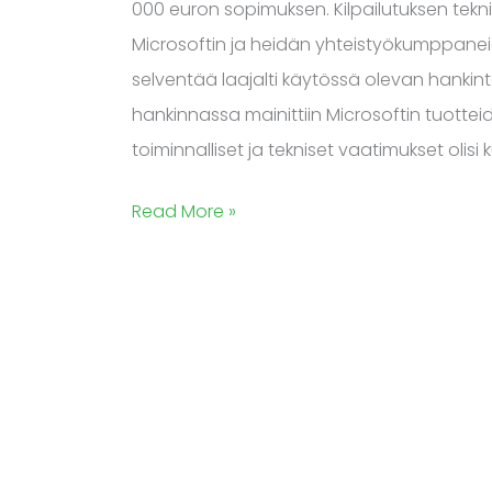
000 euron sopimuksen. Kilpailutuksen tekn
Microsoftin ja heidän yhteistyökumppaneid
selventää laajalti käytössä olevan hanki
hankinnassa mainittiin Microsoftin tuottei
toiminnalliset ja tekniset vaatimukset olisi 
Read More »