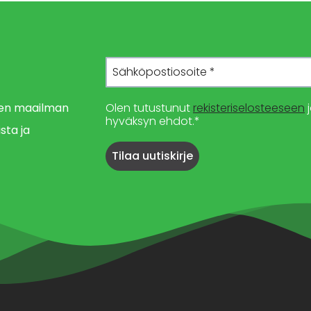
imen maailman
Olen tutustunut
rekisteriselosteeseen
j
hyväksyn ehdot.*
sta ja