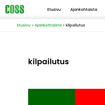
Siirry
Etusivu
Ajankohtaista
sisältöön
Etusivu
Ajankohtaista
kilpailutus
kilpailutus
Portugalilainen
tuomioistuin