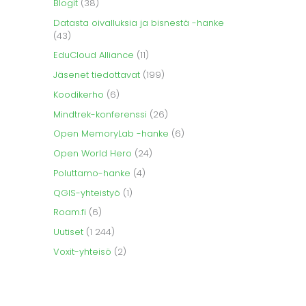
Blogit
(38)
Datasta oivalluksia ja bisnestä -hanke
(43)
EduCloud Alliance
(11)
Jäsenet tiedottavat
(199)
Koodikerho
(6)
Mindtrek-konferenssi
(26)
Open MemoryLab -hanke
(6)
Open World Hero
(24)
Poluttamo-hanke
(4)
QGIS-yhteistyö
(1)
Roam.fi
(6)
Uutiset
(1 244)
Voxit-yhteisö
(2)