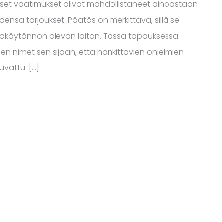
iset vaatimukset olivat mahdollistaneet ainoastaan
ensa tarjoukset. Päätös on merkittävä, sillä se
ntakäytännön olevan laiton. Tässä tapauksessa
den nimet sen sijaan, että hankittavien ohjelmien
kuvattu. […]