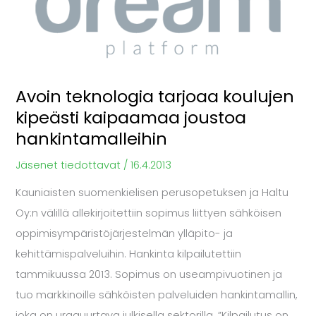
Avoin teknologia tarjoaa koulujen
kipeästi kaipaamaa joustoa
hankintamalleihin
Jäsenet tiedottavat
/
16.4.2013
Kauniaisten suomenkielisen perusopetuksen ja Haltu
Oy:n välillä allekirjoitettiin sopimus liittyen sähköisen
oppimisympäristöjärjestelmän ylläpito- ja
kehittämispalveluihin. Hankinta kilpailutettiin
tammikuussa 2013. Sopimus on useampivuotinen ja
tuo markkinoille sähköisten palveluiden hankintamallin,
joka on uraauurtava julkisella sektorilla. ”Kilpailutus on