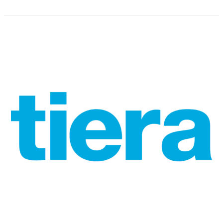
Uusi
sähköinen
oppimisalusta
kuntien
yhteistyönä