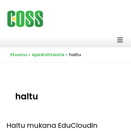
Siirry
sisältöön
Men
Etusivu
Ajankohtaista
haltu
haltu
Haltu mukana EduCloudin
Haltu