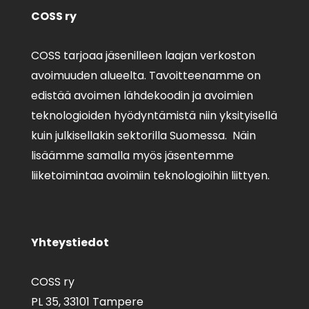
COSS ry
COSS tarjoaa jäsenilleen laajan verkoston
avoimuuden alueelta. Tavoitteenamme on
edistää avoimen lähdekoodin ja avoimien
teknologioiden hyödyntämistä niin yksityisellä
kuin julkisellakin sektorilla Suomessa. Näin
lisäämme samalla myös jäsentemme
liiketoimintaa avoimiin teknologioihin liittyen.
Yhteystiedot
COSS ry
PL 35,
33101 Tampere