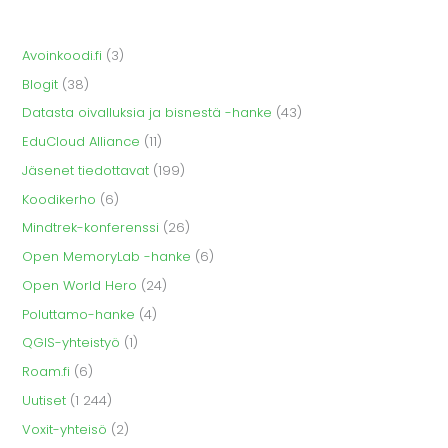
Avoinkoodi.fi
(3)
Blogit
(38)
Datasta oivalluksia ja bisnestä -hanke
(43)
EduCloud Alliance
(11)
Jäsenet tiedottavat
(199)
Koodikerho
(6)
Mindtrek-konferenssi
(26)
Open MemoryLab -hanke
(6)
Open World Hero
(24)
Poluttamo-hanke
(4)
QGIS-yhteistyö
(1)
Roam.fi
(6)
Uutiset
(1 244)
Voxit-yhteisö
(2)