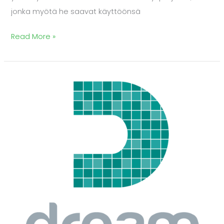
jonka myötä he saavat käyttöönsä
Read More »
Avoin
teknologia
tarjoaa
koulujen
kipeästi
kaipaamaa
joustoa
hankintamalleihin