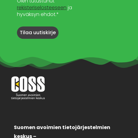
Olen tutustunut
rekisteriselosteeseen
ja
hyväksyn ehdot.*
Suomen avoimien tietojärjestelmien
keskus –