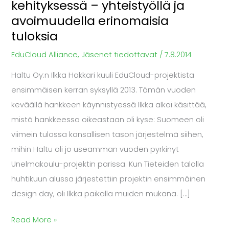
kehityksessä – yhteistyöllä ja
mukana
avoimuudella erinomaisia
EduCloudin
tuloksia
kehityksessä
–
EduCloud Alliance
,
Jäsenet tiedottavat
/
7.8.2014
yhteistyöllä
Haltu Oy:n Ilkka Hakkari kuuli EduCloud-projektista
ja
ensimmäisen kerran syksyllä 2013. Tämän vuoden
avoimuudella
keväällä hankkeen käynnistyessä Ilkka alkoi käsittää,
erinomaisia
mistä hankkeessa oikeastaan oli kyse: Suomeen oli
tuloksia
viimein tulossa kansallisen tason järjestelmä siihen,
mihin Haltu oli jo useamman vuoden pyrkinyt
Unelmakoulu-projektin parissa. Kun Tieteiden talolla
huhtikuun alussa järjestettiin projektin ensimmäinen
design day, oli Ilkka paikalla muiden mukana. […]
Read More »