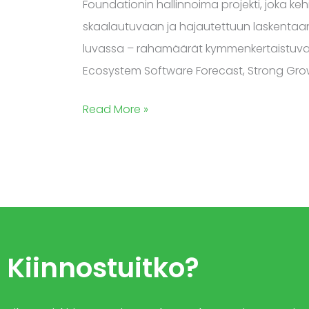
Foundationin hallinnoima projekti, joka k
skaalautuvaan ja hajautettuun laskentaan
luvassa – rahamäärät kymmenkertaistuva
Ecosystem Software Forecast, Strong Grow
Read More »
Kiinnostuitko?