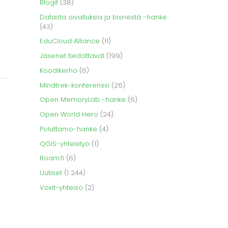
Blogit
(38)
Datasta oivalluksia ja bisnestä -hanke
(43)
EduCloud Alliance
(11)
Jäsenet tiedottavat
(199)
Koodikerho
(6)
Mindtrek-konferenssi
(26)
Open MemoryLab -hanke
(6)
Open World Hero
(24)
Poluttamo-hanke
(4)
QGIS-yhteistyö
(1)
Roam.fi
(6)
Uutiset
(1 244)
Voxit-yhteisö
(2)