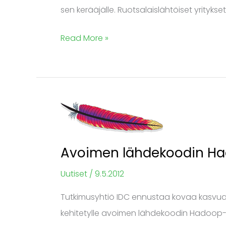
sen kerääjälle. Ruotsalaislähtöiset yritykset
Read More »
Avoimen
lähdekoodin
Hadoop
Avoimen lähdekoodin H
kovassa
huudossa
Uutiset
/
9.5.2012
Tutkimusyhtiö IDC ennustaa kovaa kasvua i
kehitetylle avoimen lähdekoodin Hadoop