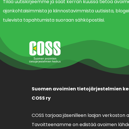
Tilaa uutiskirjeemme ja saat kerran kuussa tietoa avo
ajankohtaisimmista ja kiinnostavimmista uutisista, blogei
tulevista tapahtumista suoraan sähköpostiisi.
Suomen avoimien tietojärjestelmien ke
COSS ry
COSS tarjoaa jäsenilleen laajan verkoston 
Tavoitteenamme on edistää avoimen lähde