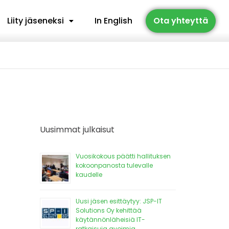
Liity jäseneksi
In English
Ota yhteyttä
Uusimmat julkaisut
Vuosikokous päätti hallituksen
kokoonpanosta tulevalle
kaudelle
Uusi jäsen esittäytyy: JSP-IT
Solutions Oy kehittää
käytännönläheisiä IT-
ratkaisuja avoimia