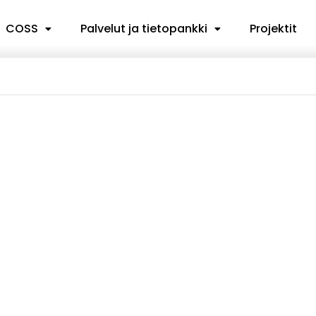
COSS
Palvelut ja tietopankki
Projektit