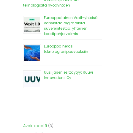
teknologioita hyödyntäen
Eurooppalainen Voxit-yhteisö
vahvistaa digitaalista
suvereniteettia: yhteinen
koodipohja valmis
Eurooppa heräsi
teknologiariippuvuuksiin
Uusi jäsen esittäytyy: Ruuvi
Innovations Oy
Avoinkoodi.fi
(3)