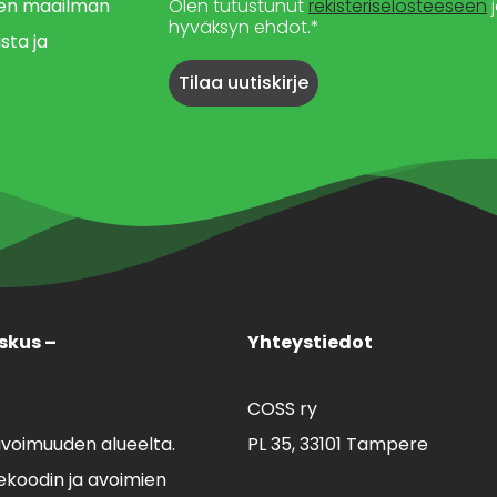
imen maailman
Olen tutustunut
rekisteriselosteeseen
j
hyväksyn ehdot.*
sta ja
skus –
Yhteystiedot
COSS ry
avoimuuden alueelta.
PL 35,
33101 Tampere
koodin ja avoimien