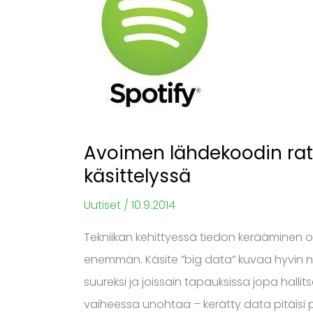
ratkaisut
apuna
big
datan
käsittelyssä
Avoimen lähdekoodin rat
käsittelyssä
Uutiset
/
10.9.2014
Tekniikan kehittyessä tiedon kerääminen on
enemmän. Käsite ”big data” kuvaa hyvin n
suureksi ja joissain tapauksissa jopa halli
vaiheessa unohtaa – kerätty data pitäisi p