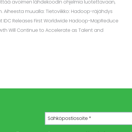
ehittää avoimen lähdekoodin ohjelmia luotettavaan,
. Aiheesta muualla: Tietoviikko: Hadoop-räjähdys
t IDC Releases First Worldwide Hadoop-MapReduce
th Will Continue to Accelerate as Talent and