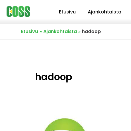
Siirry
Etusivu
Ajankohtaista
sisältöön
Etusivu
Ajankohtaista
hadoop
hadoop
Avoimen
lähdekoodin