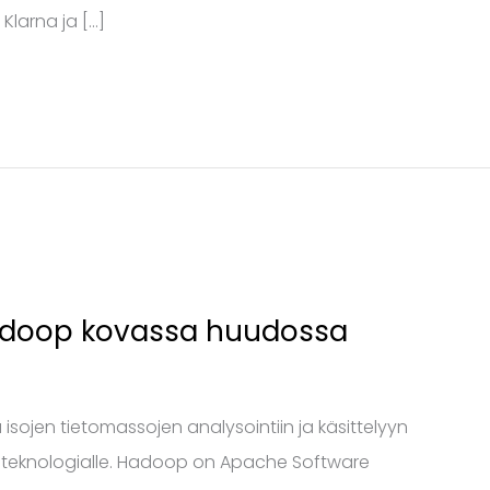
 Klarna ja […]
adoop kovassa huudossa
sojen tietomassojen analysointiin ja käsittelyyn
-teknologialle. Hadoop on Apache Software