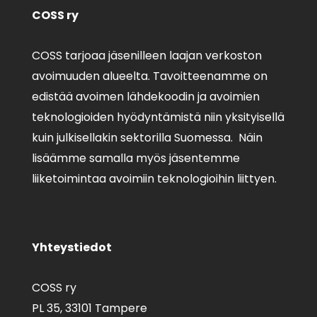
COSS ry
COSS tarjoaa jäsenilleen laajan verkoston
avoimuuden alueelta. Tavoitteenamme on
edistää avoimen lähdekoodin ja avoimien
teknologioiden hyödyntämistä niin yksityisellä
kuin julkisellakin sektorilla Suomessa. Näin
lisäämme samalla myös jäsentemme
liiketoimintaa avoimiin teknologioihin liittyen.
Yhteystiedot
COSS ry
PL 35,
33101 Tampere