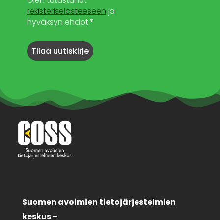
Olen tutustunut
rekisteriselosteeseen
ja
hyväksyn ehdot.*
Suomen avoimien tietojärjestelmien
keskus –