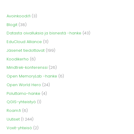
Avoinkoodi.fi
(3)
Blogit
(38)
Datasta oivalluksia ja bisnestä -hanke
(43)
EduCloud Alliance
(11)
Jäsenet tiedottavat
(199)
Koodikerho
(6)
Mindtrek-konferenssi
(26)
Open MemoryLab -hanke
(6)
Open World Hero
(24)
Poluttamo-hanke
(4)
QGIS-yhteistyö
(1)
Roam.fi
(6)
Uutiset
(1 244)
Voxit-yhteisö
(2)