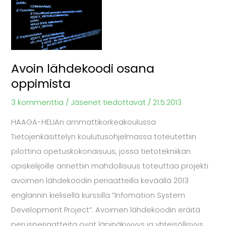
oppimista
Avoin lähdekoodi osana
oppimista
3 kommenttia
/
Jäsenet tiedottavat
/
21.5.2013
HAAGA-HELIAn ammattikorkeakoulussa
Tietojenkäsittelyn koulutusohjelmassa toteutettiin
pilottina opetuskokonaisuus, jossa tietotekniikan
opiskelijoille annettiin mahdollisuus toteuttaa projekti
avoimen lähdekoodin periaatteilla keväällä 2013
englannin kielisellä kurssilla ”Infomation System
Development Project”. Avoimen lähdekoodin eräitä
perusperiaatteita ovat läpinäkyvyys ja yhteisöllisyys,