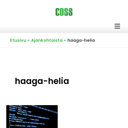
Siirry
sisältöön
Men
Etusivu
Ajankohtaista
haaga-helia
haaga-helia
Avoin
lähdekoodi
osana