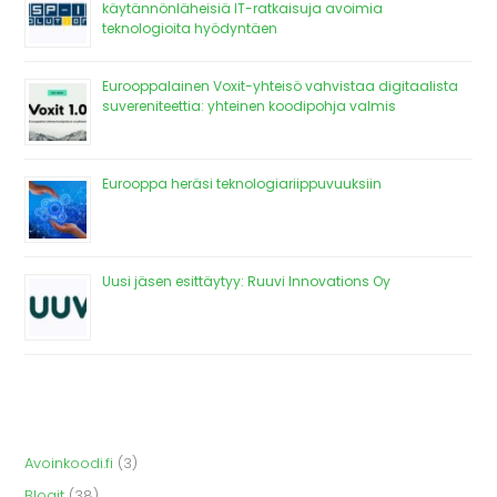
käytännönläheisiä IT-ratkaisuja avoimia
teknologioita hyödyntäen
Eurooppalainen Voxit-yhteisö vahvistaa digitaalista
suvereniteettia: yhteinen koodipohja valmis
Eurooppa heräsi teknologiariippuvuuksiin
Uusi jäsen esittäytyy: Ruuvi Innovations Oy
Avoinkoodi.fi
(3)
Blogit
(38)