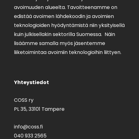
avoimuuden alueelta. Tavoitteenamme on
edistää avoimen lähdekoodin ja avoimien
teknologioiden hyödyntämistä niin yksityisellä
kuin julkisellakin sektorilla Suomessa. Näin
lisäämme samalla myös jäsentemme
liiketoimintaa avoimiin teknologioihin liittyen.
Yhteystiedot
COSS ry
PL 35,
33101 Tampere
info@coss.fi
040 933 2565