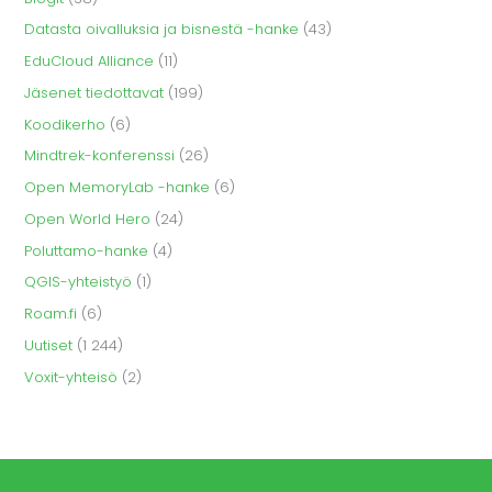
Datasta oivalluksia ja bisnestä -hanke
(43)
EduCloud Alliance
(11)
Jäsenet tiedottavat
(199)
Koodikerho
(6)
Mindtrek-konferenssi
(26)
Open MemoryLab -hanke
(6)
Open World Hero
(24)
Poluttamo-hanke
(4)
QGIS-yhteistyö
(1)
Roam.fi
(6)
Uutiset
(1 244)
Voxit-yhteisö
(2)