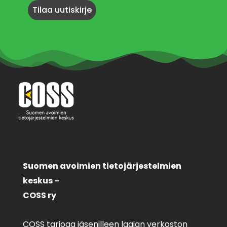
Suomen avoimien tietojärjestelmien
keskus –
COSS ry
COSS tarjoaa jäsenilleen laajan verkoston