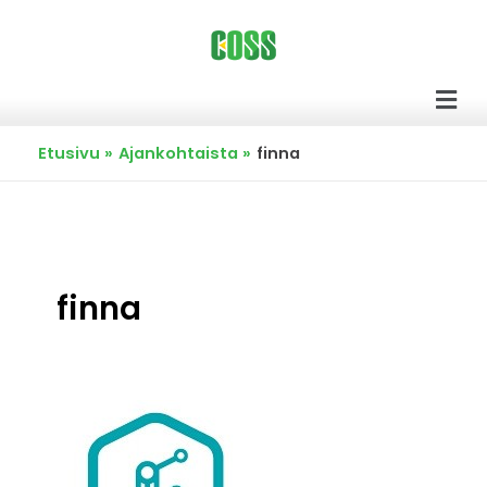
Siirry
sisältöön
Men
Etusivu
Ajankohtaista
finna
finna
Finna
rohkaisee
valitsemaan