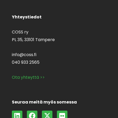
Yhteystiedot
COSS ry
PL 35,
33101 Tampere
info@coss.fi
040 933 2565
Ota yhteyttä >>
Seuraa meitä myös somessa
L
F
X
F