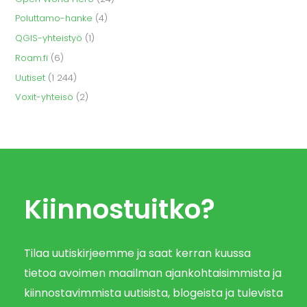
Poluttamo-hanke
(4)
QGIS-yhteistyö
(1)
Roam.fi
(6)
Uutiset
(1 244)
Voxit-yhteisö
(2)
Kiinnostuitko?
Tilaa uutiskirjeemme ja saat kerran kuussa
tietoa avoimen maailman ajankohtaisimmista ja
kiinnostavimmista uutisista, blogeista ja tulevista