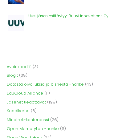
Uusi jäsen esittäytyy: Ruuvi Innovations Oy
Avoinkoodi.fi
(3)
Blogit
(38)
Datasta oivalluksia ja bisnestä -hanke
(43)
EduCloud Alliance
(11)
Jäsenet tiedottavat
(199)
Koodikerho
(6)
Mindtrek-konferenssi
(26)
Open MemoryLab -hanke
(6)
Open World Hero
(24)