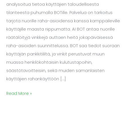
analysoitua tietoa käyttäjien taloudellisesta
tilanteesta puhumalla BOTille. Palvelua on tarkoitus
tarjota nuorille raha-asioidensa kanssa kamppaileville
käyttäjille maasta riippumatta. AI BOT antaa nuorille
räätälöityjä vinkkejä auttaen heitä jokapäiväisessä
raha-asioiden suunnittelussa. BOT saa tiedot suoraan
käyttäjän pankkitililtä, ja vinkit perustuvat muun
muassa henkilökohtaisiin kulutustapoihin,
säästötavoitteisiin, sekä muiden samanlaisten
käyttäjien rahankäyttöön […]
Read More »