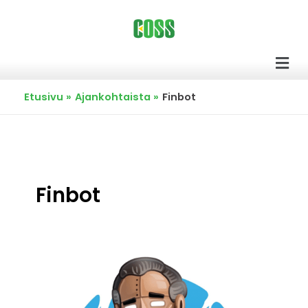
Siirry
sisältöön
Men
Etusivu
Ajankohtaista
Finbot
Finbot
FinBot
hakee
kiinnostuneita