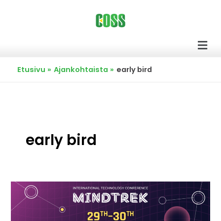
Siirry
sisältöön
Men
Etusivu
Ajankohtaista
early bird
early bird
Kansainvälinen
teknologiakonferenssi
Mindtrek