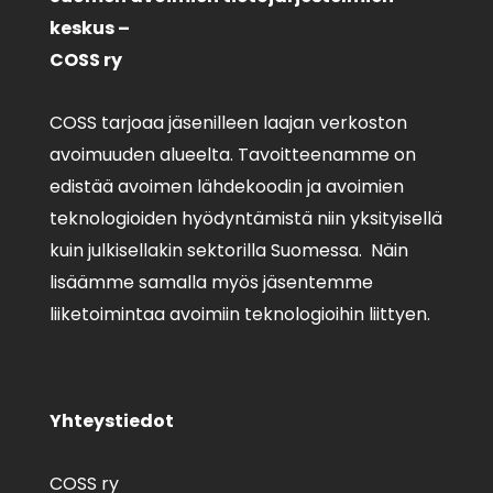
keskus –
COSS ry
COSS tarjoaa jäsenilleen laajan verkoston
avoimuuden alueelta. Tavoitteenamme on
edistää avoimen lähdekoodin ja avoimien
teknologioiden hyödyntämistä niin yksityisellä
kuin julkisellakin sektorilla Suomessa. Näin
lisäämme samalla myös jäsentemme
liiketoimintaa avoimiin teknologioihin liittyen.
Yhteystiedot
COSS ry