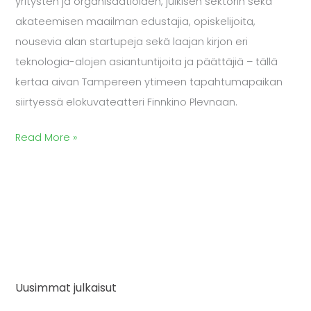
yritysten ja organisaatioiden, julkisen sektorin sekä
akateemisen maailman edustajia, opiskelijoita,
nousevia alan startupeja sekä laajan kirjon eri
teknologia-alojen asiantuntijoita ja päättäjiä – tällä
kertaa aivan Tampereen ytimeen tapahtumapaikan
siirtyessä elokuvateatteri Finnkino Plevnaan.
Read More »
Uusimmat julkaisut