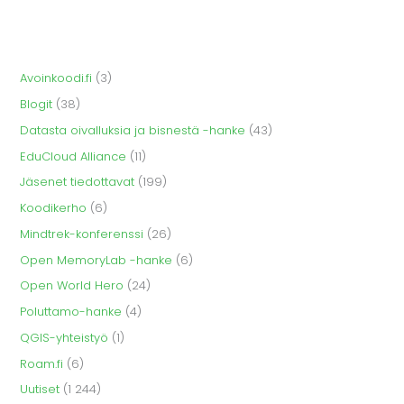
Avoinkoodi.fi
(3)
Blogit
(38)
Datasta oivalluksia ja bisnestä -hanke
(43)
EduCloud Alliance
(11)
Jäsenet tiedottavat
(199)
Koodikerho
(6)
Mindtrek-konferenssi
(26)
Open MemoryLab -hanke
(6)
Open World Hero
(24)
Poluttamo-hanke
(4)
QGIS-yhteistyö
(1)
Roam.fi
(6)
Uutiset
(1 244)