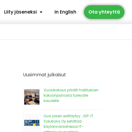
Liity jäseneksi
In English
Ota yhteyttä
Uusimmat julkaisut
Vuosikokous päätti hallituksen
kokoonpanosta tulevalle
kaudelle
Uusi jäsen esittäytyy: JSP-IT
Solutions Oy kehittää
käytännönläheisiä IT-
ratkaisuja avoimia