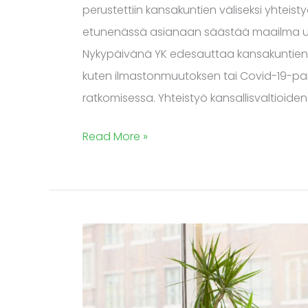
perustettiin kansakuntien väliseksi yhteis
etunenässä asianaan säästää maailma uusil
Nykypäivänä YK edesauttaa kansakuntien 
kuten ilmastonmuutoksen tai Covid-19-pa
ratkomisessa. Yhteistyö kansallisvaltioiden
Read More »
Avoin.Systems
esittelee
uuden
valmis