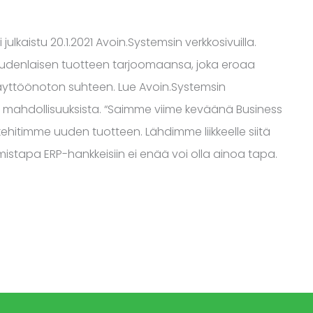
ulkaistu 20.1.2021 Avoin.Systemsin verkkosivuilla.
 uudenlaisen tuotteen tarjoomaansa, joka eroaa
i käyttöönoton suhteen. Lue Avoin.Systemsin
n mahdollisuuksista. “Saimme viime keväänä Business
kehitimme uuden tuotteen. Lähdimme liikkeelle siitä
istapa ERP-hankkeisiin ei enää voi olla ainoa tapa.