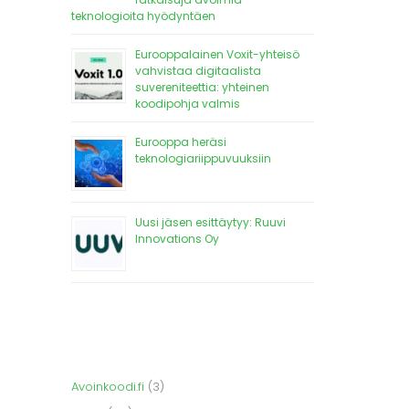
teknologioita hyödyntäen
Eurooppalainen Voxit-yhteisö
vahvistaa digitaalista
suvereniteettia: yhteinen
koodipohja valmis
Eurooppa heräsi
teknologiariippuvuuksiin
Uusi jäsen esittäytyy: Ruuvi
Innovations Oy
Avoinkoodi.fi
(3)