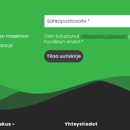
imen maailman
Olen tutustunut
rekisteriselosteeseen
j
hyväksyn ehdot.*
sta ja
skus –
Yhteystiedot