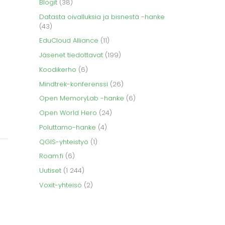
Blogit
(38)
Datasta oivalluksia ja bisnestä -hanke
(43)
EduCloud Alliance
(11)
Jäsenet tiedottavat
(199)
Koodikerho
(6)
Mindtrek-konferenssi
(26)
Open MemoryLab -hanke
(6)
Open World Hero
(24)
Poluttamo-hanke
(4)
QGIS-yhteistyö
(1)
Roam.fi
(6)
Uutiset
(1 244)
Voxit-yhteisö
(2)