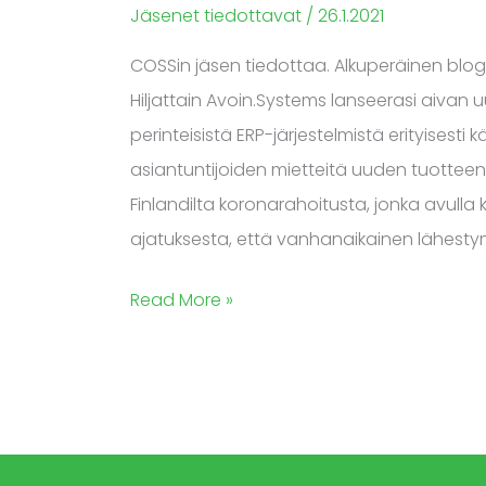
Jäsenet tiedottavat
/
26.1.2021
COSSin jäsen tiedottaa. Alkuperäinen blogi j
Hiljattain Avoin.Systems lanseerasi aivan
perinteisistä ERP-järjestelmistä erityisest
asiantuntijoiden mietteitä uuden tuottee
Finlandilta koronarahoitusta, jonka avulla 
ajatuksesta, että vanhanaikainen lähestym
Read More »