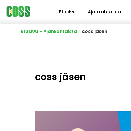
Siirry
Etusivu
Ajankohtaista
sisältöön
Etusivu
Ajankohtaista
coss jäsen
coss jäsen
Kuulumisia
YK:n