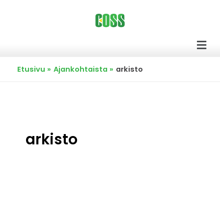
Siirry
sisältöön
Men
Etusivu
Ajankohtaista
arkisto
arkisto
Finna
kokoaa
arkistojen,