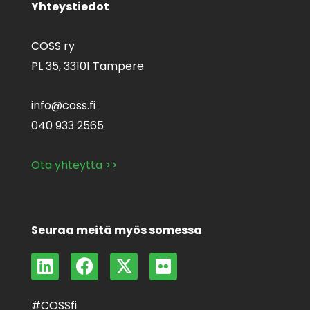
Yhteystiedot
COSS ry
PL 35,
33101 Tampere
info@coss.fi
040 933 2565
Ota yhteyttä >>
Seuraa meitä myös somessa
L
F
X
F
i
a
-
l
n
c
t
i
#COSSfi