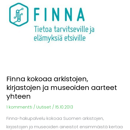
kirjastojen
ja
museoiden
aarteet
yhteen
Finna kokoaa arkistojen,
kirjastojen ja museoiden aarteet
yhteen
1 kommentti
/
Uutiset
/
15.10.2013
Finna-hakupalvelu kokoaa Suomen arkistojen,
kirjastojen ja museoiden aineistot ensimmäistä kertaa