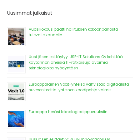
Uusimmat julkaisut
Vuosikokous päätti hallituksen kokoonpanosta
tulevalle kaudelle
Uusi jäsen esittäytyy: JSP-IT Solutions Oy kehittää
käytännönläheisiä IT-ratkaisuja avoimia
teknologioita hyödyntäen
Eurooppalainen Voxit-yhteisö vahvistaa digitaalista
suvereniteettia: yhteinen koodipohja valmis
Eurooppa heräsi teknologiariippuvuuksiin
Uusi jäsen esittäytyy: Ruuvi Innovations Oy