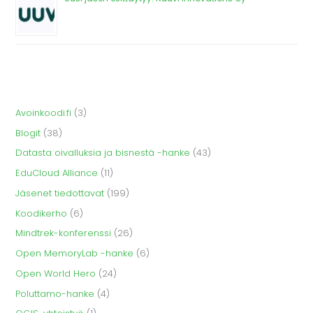
Avoinkoodi.fi
(3)
Blogit
(38)
Datasta oivalluksia ja bisnestä -hanke
(43)
EduCloud Alliance
(11)
Jäsenet tiedottavat
(199)
Koodikerho
(6)
Mindtrek-konferenssi
(26)
Open MemoryLab -hanke
(6)
Open World Hero
(24)
Poluttamo-hanke
(4)