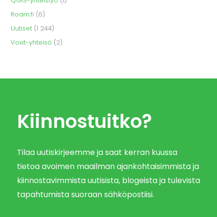
QGIS-yhteistyö
(1)
Roam.fi
(6)
Uutiset
(1 244)
Voxit-yhteisö
(2)
Kiinnostuitko?
Tilaa uutiskirjeemme ja saat kerran kuussa
tietoa avoimen maailman ajankohtaisimmista ja
kiinnostavimmista uutisista, blogeista ja tulevista
tapahtumista suoraan sähköpostiisi.