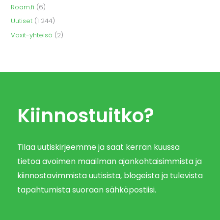
Roam.fi
(6)
Uutiset
(1 244)
Voxit-yhteisö
(2)
Kiinnostuitko?
Tilaa uutiskirjeemme ja saat kerran kuussa
tietoa avoimen maailman ajankohtaisimmista ja
kiinnostavimmista uutisista, blogeista ja tulevista
tapahtumista suoraan sähköpostiisi.