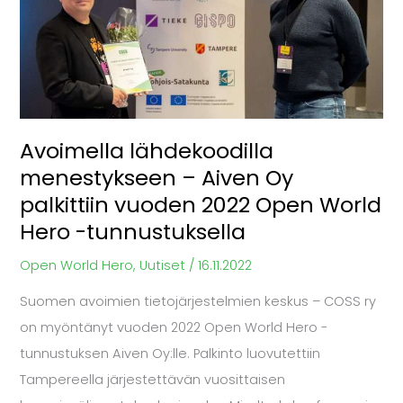
–
Aiven
Oy
palkittiin
vuoden
Avoimella lähdekoodilla
2022
menestykseen – Aiven Oy
Open
palkittiin vuoden 2022 Open World
World
Hero -tunnustuksella
Hero
-
Open World Hero
,
Uutiset
/
16.11.2022
tunnustuksella
Suomen avoimien tietojärjestelmien keskus – COSS ry
on myöntänyt vuoden 2022 Open World Hero -
tunnustuksen Aiven Oy:lle. Palkinto luovutettiin
Tampereella järjestettävän vuosittaisen