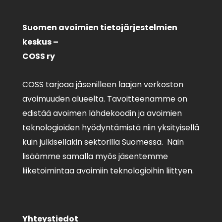
Suomen avoimien tietojärjestelmien
keskus –
COSS ry
COSS tarjoaa jäsenilleen laajan verkoston
avoimuuden alueelta. Tavoitteenamme on
edistää avoimen lähdekoodin ja avoimien
teknologioiden hyödyntämistä niin yksityisellä
kuin julkisellakin sektorilla Suomessa. Näin
lisäämme samalla myös jäsentemme
liiketoimintaa avoimiin teknologioihin liittyen.
Yhteystiedot