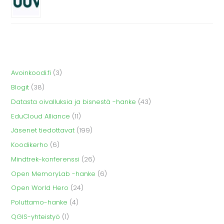
Avoinkoodi.fi
(3)
Blogit
(38)
Datasta oivalluksia ja bisnestä -hanke
(43)
EduCloud Alliance
(11)
Jäsenet tiedottavat
(199)
Koodikerho
(6)
Mindtrek-konferenssi
(26)
Open MemoryLab -hanke
(6)
Open World Hero
(24)
Poluttamo-hanke
(4)
QGIS-yhteistyö
(1)