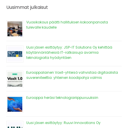
Uusimmat julkaisut
Vuosikokous päätti hallituksen kokoonpanosta
tulevalle kaudelle
Uusi jäsen esittäytyy: JSP-IT Solutions Oy kehittää
käytännönläheisiä IT-ratkaisuja avoimia
teknologioita hyödyntäen
Eurooppalainen Voxit-yhteisö vahvistaa digitaalista
suvereniteettia: yhteinen koodipohja valmis
Eurooppa heräsi teknologiariippuvuuksiin
Uusi jäsen esittäytyy: Ruuvi Innovations Oy