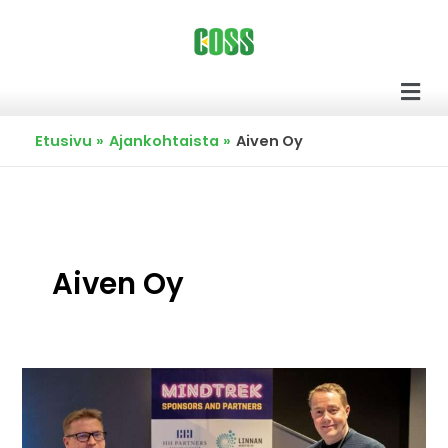
Siirry
sisältöön
Men
Etusivu
Ajankohtaista
Aiven Oy
Aiven Oy
Avoimella
lähdekoodilla
menestykseen