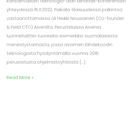
kansainvälisen teknologia-alan Mindtrek-konferenssin
yhteydessä 15.11.2022. Paikalla tilaisuudessa palkintoa
vastaanottamassa oli Heikki Nousiainen (Co-founder
& Field CTO) Aivenilta. Perusteluissa Aivenia
luonnehdittiin tuoreeksi esimerkiksi suomalaisesta
menestystarinasta, jossa avoimen lähdekoodin
teknologioita hyödyntämällä vuonna 2016
perustetusta ohjelmistoyhtiöstä […]
Read More »