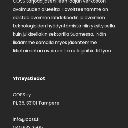
COSS tarjoaa jäsenilleen laajan verkoston
avoimuuden alueelta. Tavoitteenamme on
edistää avoimen lähdekoodin ja avoimien
teknologioiden hyödyntämistä niin yksityisellä
kuin julkisellakin sektorilla Suomessa. Näin
lisäämme samalla myös jäsentemme
liiketoimintaa avoimiin teknologioihin liittyen.
Yhteystiedot
COSS ry
PL 35,
33101 Tampere
info@coss.fi
040 933 2565