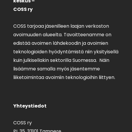
keskus –
COSS ry
COSS tarjoaa jäsenilleen laajan verkoston
avoimuuden alueelta. Tavoitteenamme on
edistää avoimen lähdekoodin ja avoimien
teknologioiden hyödyntämistä niin yksityisellä
kuin julkisellakin sektorilla Suomessa. Näin
lisäämme samalla myös jäsentemme
liiketoimintaa avoimiin teknologioihin liittyen.
Yhteystiedot
COSS ry
PL 35,
33101 Tampere