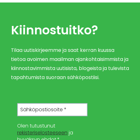
Kiinnostuitko?
Tilaa uutiskirjeemme ja saat kerran kuussa
tietoa avoimen maailman ajankohtaisimmista ja
kiinnostavimmista uutisista, blogeista ja tulevista
tapahtumista suoraan sähköpostiisi.
Olen tutustunut
rekisteriselosteeseen
ja
hyväksyn ehdot.*