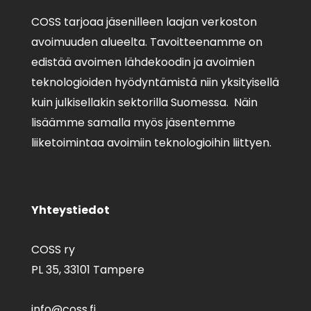
COSS tarjoaa jäsenilleen laajan verkoston
avoimuuden alueelta. Tavoitteenamme on
edistää avoimen lähdekoodin ja avoimien
teknologioiden hyödyntämistä niin yksityisellä
kuin julkisellakin sektorilla Suomessa. Näin
lisäämme samalla myös jäsentemme
liiketoimintaa avoimiin teknologioihin liittyen.
Yhteystiedot
COSS ry
PL 35,
33101 Tampere
info@coss.fi