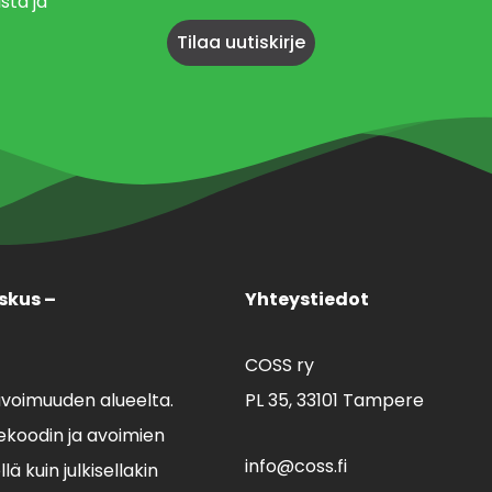
sta ja
skus –
Yhteystiedot
COSS ry
avoimuuden alueelta.
PL 35,
33101 Tampere
koodin ja avoimien
info@coss.fi
ä kuin julkisellakin