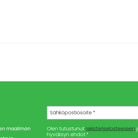
imen maailman
Olen tutustunut
rekisteriselosteeseen
j
hyväksyn ehdot.*