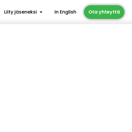
Liity jäseneksi
In English
Ota yhteyttä