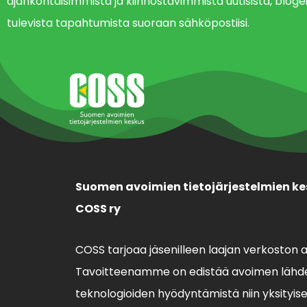
ajankohtaisimmista ja kiinnostavimmista uutisista, blogei
tulevista tapahtumista suoraan sähköpostiisi.
Suomen avoimien tietojärjestelmien ke
COSS ry
COSS tarjoaa jäsenilleen laajan verkoston 
Tavoitteenamme on edistää avoimen lähde
teknologioiden hyödyntämistä niin yksityisell