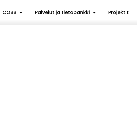
COSS
Palvelut ja tietopankki
Projektit