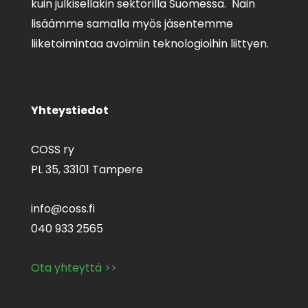
kuin julkisellakin sektorilla Suomessa. Näin
lisäämme samalla myös jäsentemme
liiketoimintaa avoimiin teknologioihin liittyen.
Yhteystiedot
COSS ry
PL 35,
33101 Tampere
info@coss.fi
040 933 2565
Ota yhteyttä >>