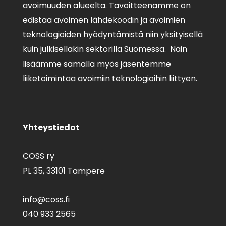
avoimuuden alueelta. Tavoitteenamme on
edistää avoimen lähdekoodin ja avoimien
teknologioiden hyödyntämistä niin yksityisellä
kuin julkisellakin sektorilla Suomessa. Näin
lisäämme samalla myös jäsentemme
liiketoimintaa avoimiin teknologioihin liittyen.
Yhteystiedot
COSS ry
PL 35,
33101 Tampere
info@coss.fi
040 933 2565