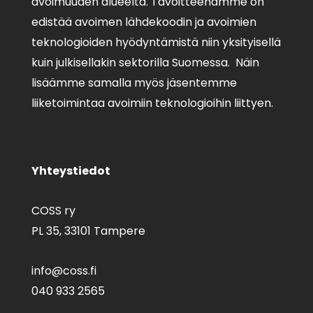
avoimuuden alueelta. Tavoitteenamme on
edistää avoimen lähdekoodin ja avoimien
teknologioiden hyödyntämistä niin yksityisellä
kuin julkisellakin sektorilla Suomessa. Näin
lisäämme samalla myös jäsentemme
liiketoimintaa avoimiin teknologioihin liittyen.
Yhteystiedot
COSS ry
PL 35,
33101 Tampere
info@coss.fi
040 933 2565