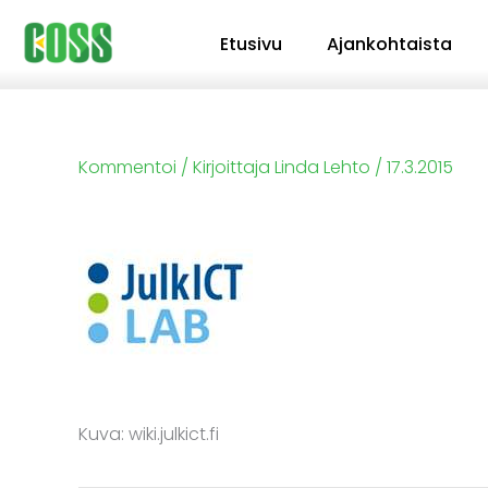
Siirry
Etusivu
Ajankohtaista
sisältöön
Kommentoi
/ Kirjoittaja
Linda Lehto
/
17.3.2015
Kuva: wiki.julkict.fi