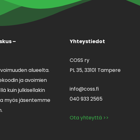
skus –
Yhteystiedot
COSS ry
avoimuuden alueelta.
PL 35,
33101 Tampere
koodin ja avoimien
info@coss.fi
ä kuin julkisellakin
040 933 2565
lla myös jäsentemme
n.
Ota yhteyttä >>