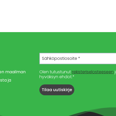
imen maailman
Olen tutustunut
rekisteriselosteeseen
j
hyväksyn ehdot.*
sta ja