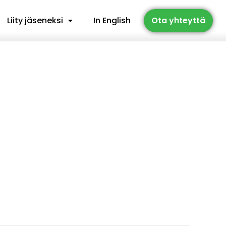
Liity jäseneksi
In English
Ota yhteyttä