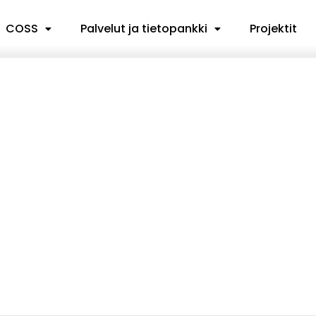
COSS
Palvelut ja tietopankki
Projektit