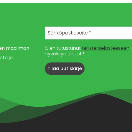
imen maailman
Olen tutustunut
rekisteriselosteeseen
j
hyväksyn ehdot.*
sta ja