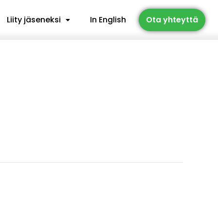
Liity jäseneksi
In English
Ota yhteyttä