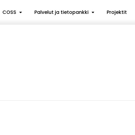
COSS
Palvelut ja tietopankki
Projektit