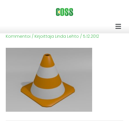
Siirry
sisältöön
Men
Kommentoi
/ Kirjoittaja
Linda Lehto
/
5.12.2012