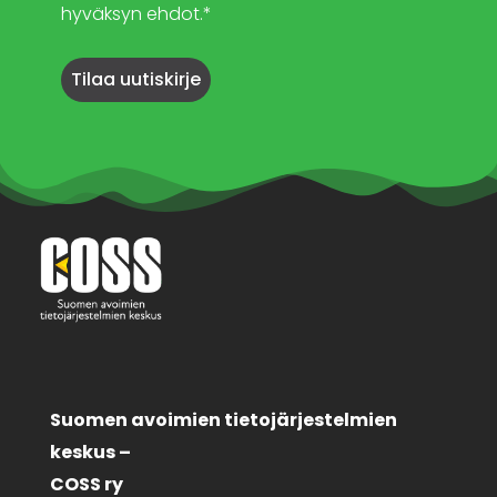
hyväksyn ehdot.*
Suomen avoimien tietojärjestelmien
keskus –
COSS ry