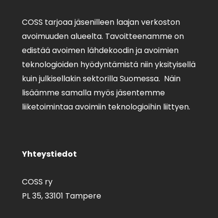
COSS tarjoaa jäsenilleen laajan verkoston
avoimuuden alueelta. Tavoitteenamme on
edistää avoimen lähdekoodin ja avoimien
teknologioiden hyödyntämistä niin yksityisellä
kuin julkisellakin sektorilla Suomessa. Näin
lisäämme samalla myös jäsentemme
liiketoimintaa avoimiin teknologioihin liittyen.
Yhteystiedot
COSS ry
PL 35,
33101 Tampere