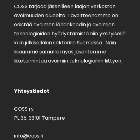
COSS tarjoaa jäsenilleen laajan verkoston
avoimuuden alueelta. Tavoitteenamme on
edistää avoimen lähdekoodin ja avoimien
teknologioiden hyödyntämistä niin yksityisellä
kuin julkisellakin sektorilla Suomessa. Näin
lisäämme samalla myös jäsentemme
liiketoimintaa avoimiin teknologioihin liittyen.
Yhteystiedot
COSS ry
PL 35,
33101 Tampere
info@coss.fi