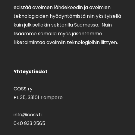
edistää avoimen lähdekoodin ja avoimien
teknologioiden hyödyntämistä niin yksityisellä
kuin julkisellakin sektorilla Suomessa. Näin
lisäämme samalla myös jäsentemme
liiketoimintaa avoimiin teknologioihin liittyen.
Yhteystiedot
COSS ry
PL 35,
33101 Tampere
info@coss.fi
040 933 2565