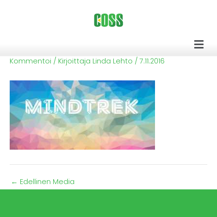
Siirry
sisältöön
Men
Kommentoi
/ Kirjoittaja
Linda Lehto
/
7.11.2016
←
Edellinen Media